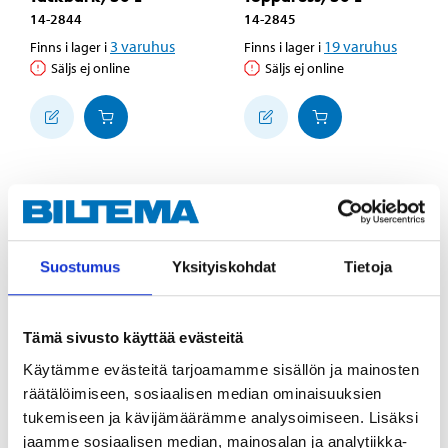
14-2844
14-2845
3
varuhus
19
varuhus
Finns i lager i
Finns i lager i
Säljs ej online
Säljs ej online
Suostumus
Yksityiskohdat
Tietoja
Tämä sivusto käyttää evästeitä
Käytämme evästeitä tarjoamamme sisällön ja mainosten
räätälöimiseen, sosiaalisen median ominaisuuksien
4
4
95
55
tukemiseen ja kävijämäärämme analysoimiseen. Lisäksi
Kogödsel, 50 L
Planteringsjord, 50 L
jaamme sosiaalisen median, mainosalan ja analytiikka-