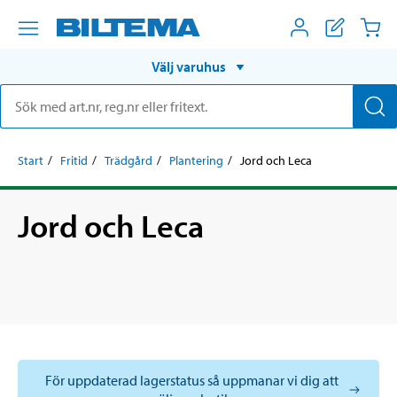
Välj varuhus
Start
Fritid
Trädgård
Plantering
Jord och Leca
Jord och Leca
För uppdaterad lagerstatus så uppmanar vi dig att