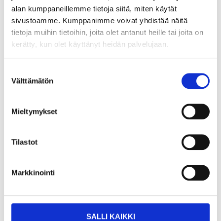
14-2846
14-2720
alan kumppaneillemme tietoja siitä, miten käytät
20
varuhus
25
varuhus
Finns i lager i
Finns i lager i
sivustoamme. Kumppanimme voivat yhdistää näitä
Säljs ej online
Säljs ej online
tietoja muihin tietoihin, joita olet antanut heille tai joita on
kerätty, kun olet käyttänyt heidän palvelujaan.
Suostumuksen
Välttämätön
valinta
Mieltymykset
Tilastot
Markkinointi
2
1
95
95
Blomjord, 10 L
Planteringsjord, 20 L
SALLI KAIKKI