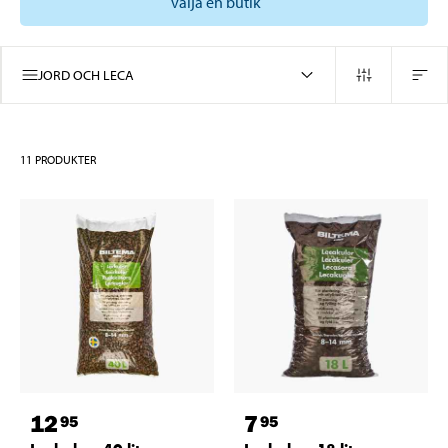
välja en butik
JORD OCH LECA
11
PRODUKTER
12
7
95
95