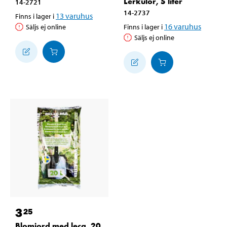
Lerkulor, 5 liter
14-2721
14-2737
13
varuhus
Finns i lager i
16
varuhus
Säljs ej online
Finns i lager i
Säljs ej online
3
25
Blomjord med leca, 20