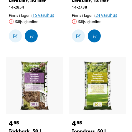
Lerkulor, 40 liter
Lerkulor, 18 liter
14-2854
14-2738
15
varuhus
24
varuhus
Finns i lager i
Finns i lager i
Säljs ej online
Säljs ej online
4
4
95
95
Täckbark, 50 L
Toppdress, 50 L