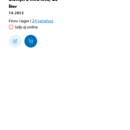
liter
14-2853
24
varuhus
Finns i lager i
Säljs ej online