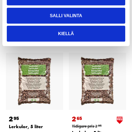
14-2716
14-2719
25
varuhus
25
varuhus
Finns i lager i
Finns i lager i
SALLI VALINTA
Säljs ej online
Säljs ej online
KIELLÄ
2
2
95
65
Lerkulor, 5 liter
Tidigare pris
2
95