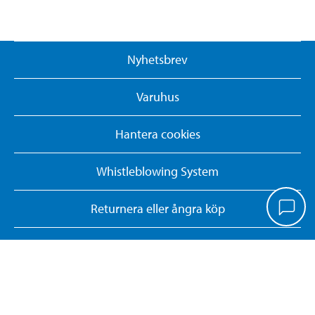
Nyhetsbrev
Varuhus
Hantera cookies
Whistleblowing System
Returnera eller ångra köp
KONTAKTA OSS
Tel. 09 427 05 830
asiakaspalvelu@biltema.fi