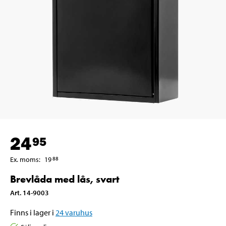
24
95
Ex. moms
:
19
88
Brevlåda med lås, svart
Art
.
14-9003
Finns i lager i
24
varuhus