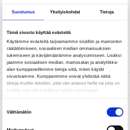
Höjd
400 mm
Bredd
270 mm
Suostumus
Yksityiskohdat
Tietoja
Djup
100 mm
Mått
230 x 35 mm (brevinkast)
Tämä sivusto käyttää evästeitä
Material
Galvaniserat stål
Käytämme evästeitä tarjoamamme sisällön ja mainosten
räätälöimiseen, sosiaalisen median ominaisuuksien
Färg
Svart
tukemiseen ja kävijämäärämme analysoimiseen. Lisäksi
jaamme sosiaalisen median, mainosalan ja analytiikka-
alan kumppaneillemme tietoja siitä, miten käytät
sivustoamme. Kumppanimme voivat yhdistää näitä
Om tillverkaren
tietoja muihin tietoihin, joita olet antanut heille tai joita on
kerätty, kun olet käyttänyt heidän palvelujaan.
Suostumuksen
Välttämätön
valinta
Köp & Hämta
Köp & Hämta i ditt varuhus inom 2 timmar!
Mieltymykset