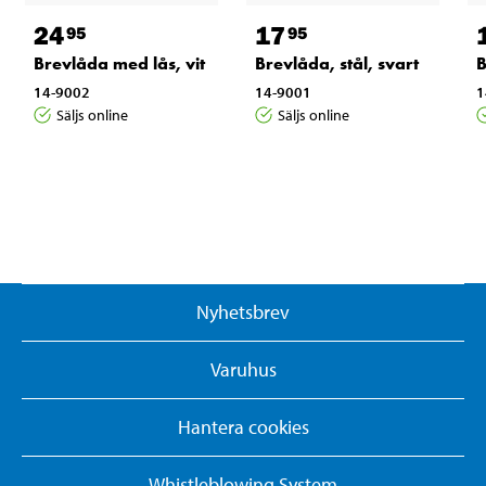
24
17
95
95
Brevlåda med lås, vit
Brevlåda, stål, svart
B
14-9002
14-9001
1
Säljs online
Säljs online
Nyhetsbrev
Varuhus
Hantera cookies
Whistleblowing System