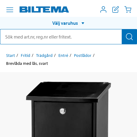
Välj varuhus
Start
Fritid
Trädgård
Entré
Postlådor
Brevlåda med lås, svart