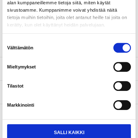
håldiameter 48 mm)
alan kumppaneillemme tietoja siitä, miten käytät
sivustoamme. Kumppanimme voivat yhdistää näitä
Kapslingsklass
IPX7
tietoja muihin tietoihin, joita olet antanut heille tai joita on
Kopplingar
3,2 cm
kerätty, kun olet käyttänyt heidän palvelujaan.
VISA ALLT
Slanglängd
1 m (x 2)
Suostumuksen
Kabellängd
2,2 m
Välttämätön
valinta
Material
Hållbar, rostfri filtertank
Mieltymykset
Säkerhetsinformation och övriga dokument
Tilastot
Om tillverkaren
Markkinointi
Tillbehör
SALLI KAIKKI