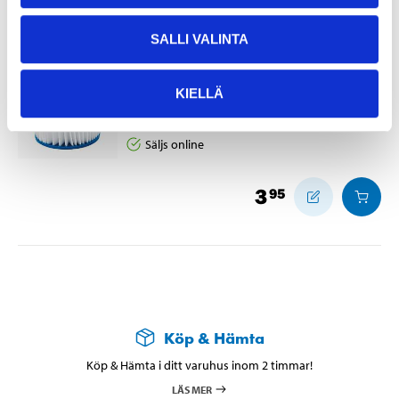
SALLI VALINTA
Filterpatron typ 2
45-6093
KIELLÄ
Finns i lager i
25
varuhus
Säljs online
3
95
Köp & Hämta
Köp & Hämta i ditt varuhus inom 2 timmar!
LÄS MER