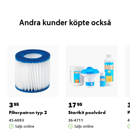
Andra kunder köpte också
3
17
95
95
Filterpatron typ 2
Startkit poolvård
P
45-6093
36-4711
4
Säljs online
Säljs online