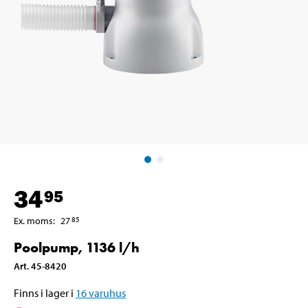
34
95
Ex. moms
:
27
85
Poolpump, 1136 l/h
Art
.
45-8420
Finns i lager i
16
varuhus