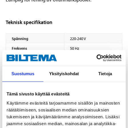
Teknisk specifikation
Spänning
220-240 V
Frekvens
50 Hz
Kapacitet
1136 l/tim
Effekt
20 W
Suostumus
Yksityiskohdat
Tietoja
Längd
14 cm
Bredd
14 cm
Tämä sivusto käyttää evästeitä
Höjd
19 cm
Käytämme evästeitä tarjoamamme sisällön ja mainosten
Diameter
10,5 - 14 cm
räätälöimiseen, sosiaalisen median ominaisuuksien
Filterpatron typ 2, art. 45-
tukemiseen ja kävijämäärämme analysoimiseen. Lisäksi
6093 (höjd 80 mm,
Filtertyp
jaamme sosiaalisen median, mainosalan ja analytiikka-
diameter 85 mm,