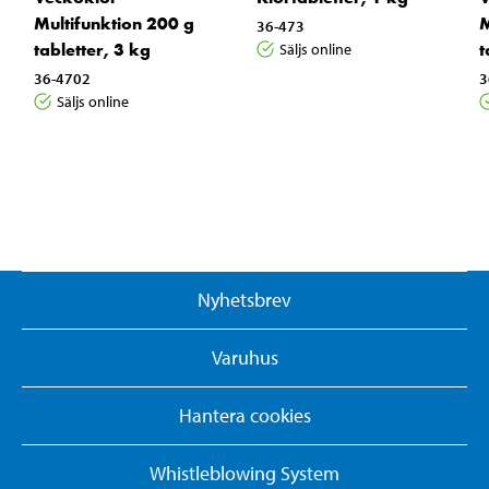
Multifunktion 200 g
M
36-473
tabletter, 3 kg
t
Säljs online
36-4702
3
Säljs online
Nyhetsbrev
Varuhus
Hantera cookies
Whistleblowing System