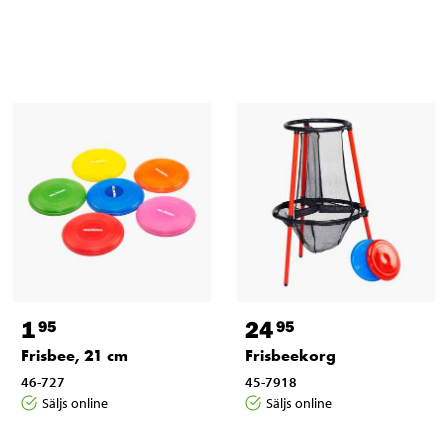
1
24
95
95
Frisbee, 21 cm
Frisbeekorg
46-727
45-7918
Säljs online
Säljs online