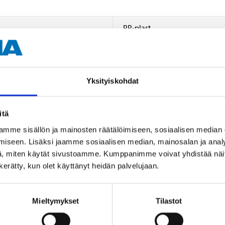
PP-plast
21 cm
2 cm
Yksityiskohdat
73 g
itä
mme sisällön ja mainosten räätälöimiseen, sosiaalisen median
iseen. Lisäksi jaamme sosiaalisen median, mainosalan ja analy
, miten käytät sivustoamme. Kumppanimme voivat yhdistää näitä t
n kerätty, kun olet käyttänyt heidän palvelujaan.
Andra kunder köpte också
Mieltymykset
Tilastot