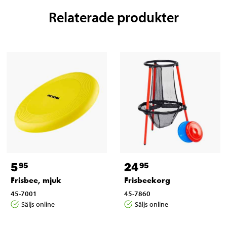
Relaterade produkter
5
24
95
95
Frisbee, mjuk
Frisbeekorg
45-7001
45-7860
Säljs online
Säljs online