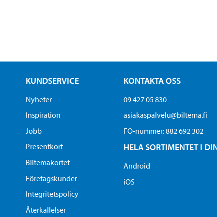
KUNDSERVICE
KONTAKTA OSS
Nyheter
09 427 05 830
Inspiration
asiakaspalvelu@biltema.fi
Jobb
FO-nummer:​ 882 692 302
Presentkort
HELA SORTIMENTET I DI
Biltemakortet
Android
Företagskunder
iOS
Integritetspolicy
Återkallelser