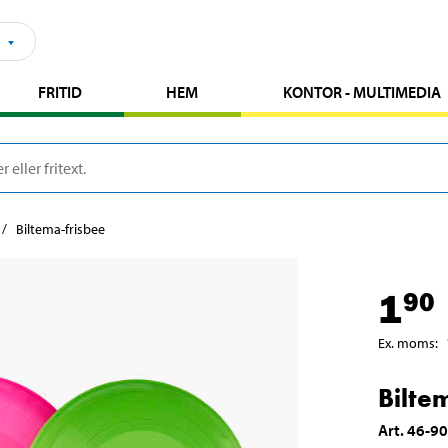
FRITID
HEM
KONTOR - MULTIMEDIA
Biltema-frisbee
1
90
Ex. moms
:
Bilte
Art
.
46-9