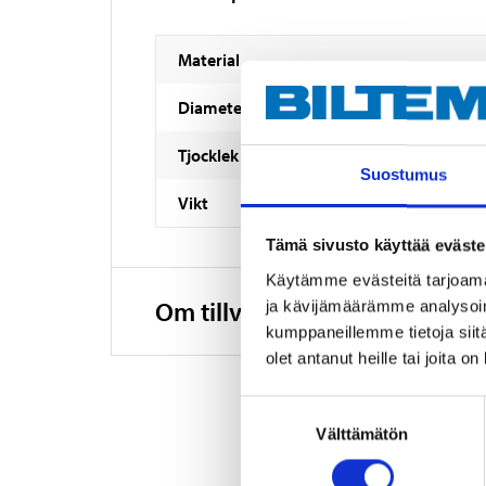
Material
Diameter
Tjocklek
Suostumus
Vikt
Tämä sivusto käyttää eväste
Käytämme evästeitä tarjoama
Om tillverkaren
ja kävijämäärämme analysoim
kumppaneillemme tietoja siitä
olet antanut heille tai joita o
Suostumuksen
Välttämätön
valinta