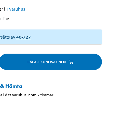
r i
1
varuhus
online
rsätts av
46-727
LÄGG I KUNDVAGNEN
 & Hämta
 i ditt varuhus inom 2 timmar!