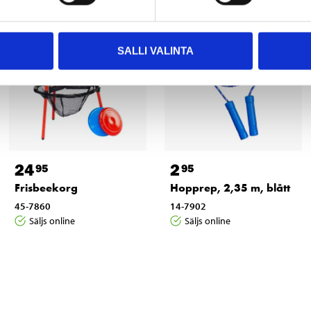
SALLI VALINTA
24
2
95
95
Frisbeekorg
Hopprep, 2,35 m, blått
45-7860
14-7902
Säljs online
Säljs online