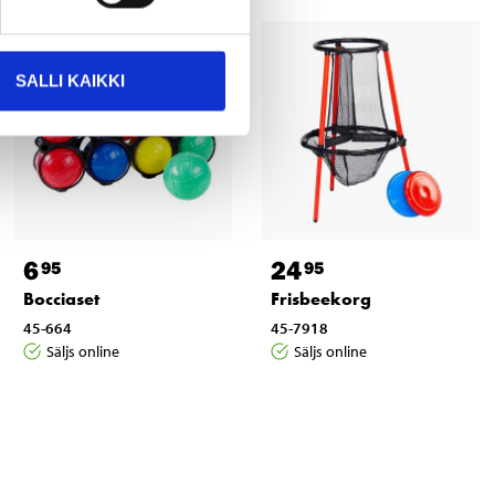
SALLI KAIKKI
6
24
95
95
Bocciaset
Frisbeekorg
45-664
45-7918
Säljs online
Säljs online