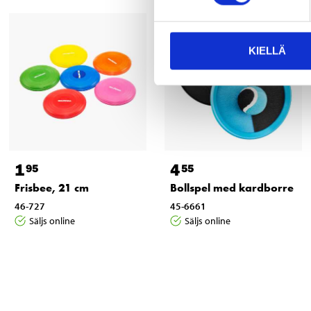
KIELLÄ
1
4
95
55
Frisbee, 21 cm
Bollspel med kardborre
46-727
45-6661
Säljs online
Säljs online