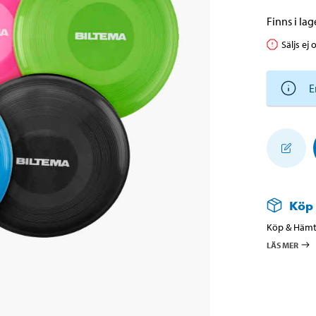
Finns i lage
Säljs ej 
E
Köp
Köp & Hämta
LÄS MER