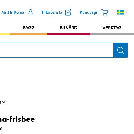
Mitt Biltema
Inköpslista
Kundvagn
BYGG
BILVÅRD
VERKTYG
1
51
ma-frisbee
00