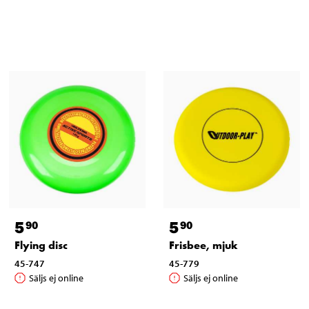
5
5
90
90
Flying disc
Frisbee, mjuk
45-747
45-779
Säljs ej online
Säljs ej online