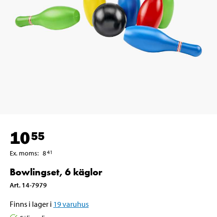
10
55
Ex. moms
:
8
41
Bowlingset, 6 käglor
Art
.
14-7979
Finns i lager i
19
varuhus