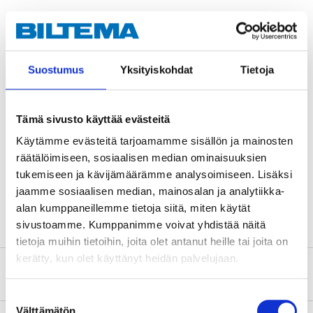
Teknisk specifikation
Suostumus
Yksityiskohdat
Tietoja
Antal
6 (käglor)
Antal
2 (klot)
Tämä sivusto käyttää evästeitä
Höjd
26 cm (käglor)
Käytämme evästeitä tarjoamamme sisällön ja mainosten
Diameter
12 cm (klot)
räätälöimiseen, sosiaalisen median ominaisuuksien
Rekommenderad ålder
3+ år
tukemiseen ja kävijämäärämme analysoimiseen. Lisäksi
jaamme sosiaalisen median, mainosalan ja analytiikka-
Material
HDPE (polyeten)
alan kumppaneillemme tietoja siitä, miten käytät
sivustoamme. Kumppanimme voivat yhdistää näitä
tietoja muihin tietoihin, joita olet antanut heille tai joita on
kerätty, kun olet käyttänyt heidän palvelujaan.
Om tillverkaren
Suostumuksen
Välttämätön