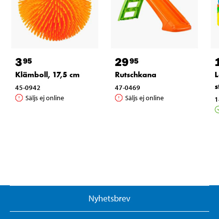
3
29
95
95
Klämboll, 17,5 cm
Rutschkana
L
s
45-0942
47-0469
Säljs ej online
Säljs ej online
1
Nyhetsbrev