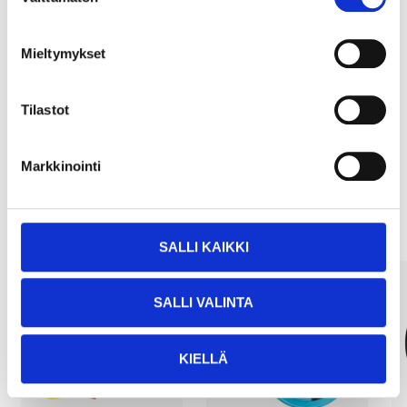
valinta
Mieltymykset
Köp & Hämta
Köp & Hämta i ditt varuhus inom 2 timmar!
Tilastot
LÄS MER
Markkinointi
Andra kunder köpte också
SALLI KAIKKI
SALLI VALINTA
KIELLÄ