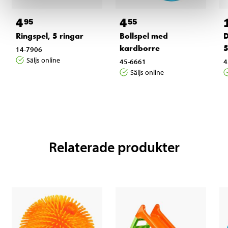
4
4
95
55
Ringspel, 5 ringar
Bollspel med
D
kardborre
5
14-7906
Säljs online
45-6661
4
Säljs online
Relaterade produkter