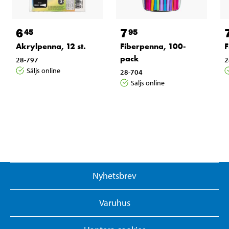
6
7
45
95
Akrylpenna, 12 st.
Fiberpenna, 100-
F
pack
28-797
2
Säljs online
28-704
Säljs online
Nyhetsbrev
Varuhus