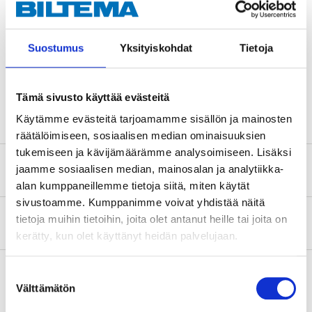
Teknisk specifikation
Suostumus
Yksityiskohdat
Tietoja
Antal
10 st.
Silver, orange, grön, guld,
Färg
gul, blå, svart, rosa, röd, lila
Tämä sivusto käyttää evästeitä
Käytämme evästeitä tarjoamamme sisällön ja mainosten
räätälöimiseen, sosiaalisen median ominaisuuksien
tukemiseen ja kävijämäärämme analysoimiseen. Lisäksi
Säkerhetsinformation och övriga dokument
jaamme sosiaalisen median, mainosalan ja analytiikka-
alan kumppaneillemme tietoja siitä, miten käytät
sivustoamme. Kumppanimme voivat yhdistää näitä
tietoja muihin tietoihin, joita olet antanut heille tai joita on
Om tillverkaren
kerätty, kun olet käyttänyt heidän palvelujaan.
Suostumuksen
Välttämätön
valinta
Köp & Hämta