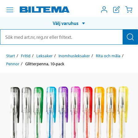
Välj varuhus
Start
Fritid
Leksaker
Inomhusleksaker
Rita och måla
Pennor
Glitterpenna, 10-pack