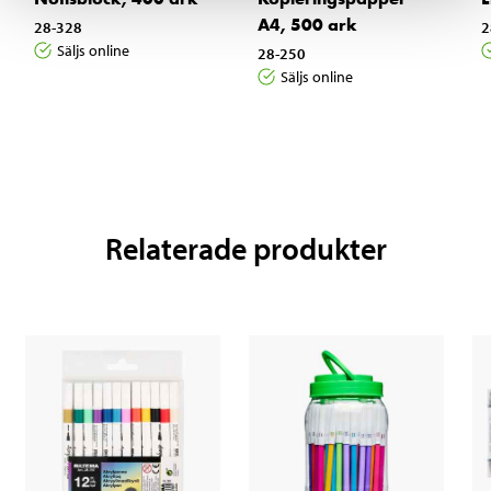
A4, 500 ark
28-328
2
Säljs online
28-250
Säljs online
Relaterade produkter