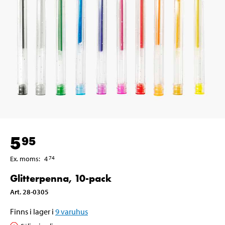
5
95
Ex. moms
:
4
74
Glitterpenna, 10-pack
Art
.
28-0305
Finns i lager i
9
varuhus