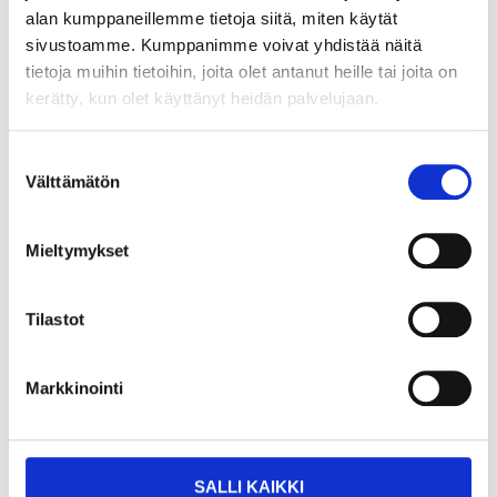
Gasnivåindikator,
Lås för kulkoppling
alan kumppaneillemme tietoja siitä, miten käytät
klisterdekal
37-194
sivustoamme. Kumppanimme voivat yhdistää näitä
37-346
25
varuhus
Finns i lager i
tietoja muihin tietoihin, joita olet antanut heille tai joita on
Säljs ej online
25
varuhus
Finns i lager i
kerätty, kun olet käyttänyt heidän palvelujaan.
Säljs ej online
Suostumuksen
Välttämätön
valinta
Mieltymykset
Tilastot
Markkinointi
11
15
55
95
SALLI KAIKKI