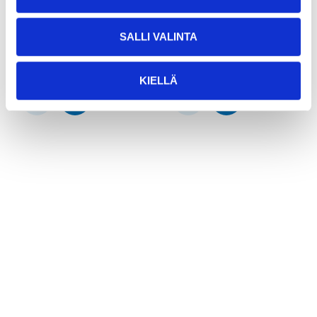
Stödbenskloss, 4-pack
Däckplatta, 2-pack
37-379
37-375
SALLI VALINTA
25
varuhus
25
varuhus
Finns i lager i
Finns i lager i
Säljs ej online
Säljs ej online
KIELLÄ