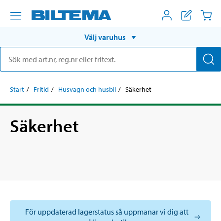
Välj varuhus
Start
Fritid
Husvagn och husbil
Säkerhet
Säkerhet
För uppdaterad lagerstatus så uppmanar vi dig att