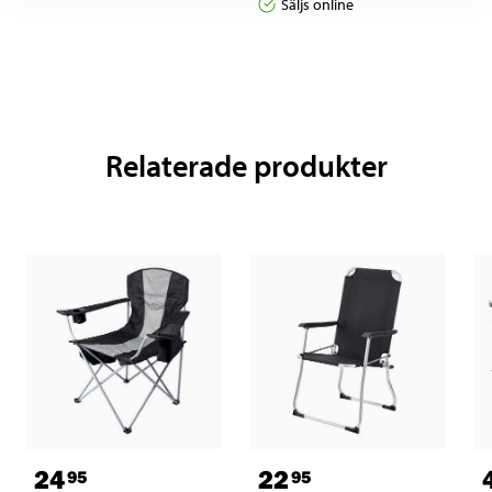
Säljs online
Relaterade produkter
24
22
95
95