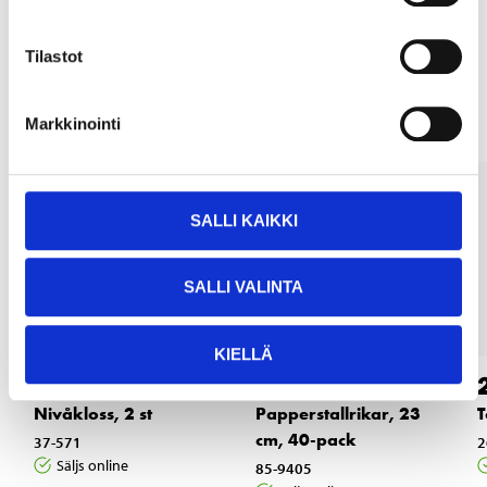
Tilastot
Andra kunder köpte också
Markkinointi
SALLI KAIKKI
SALLI VALINTA
KIELLÄ
24
3
95
55
Nivåkloss, 2 st
Papperstallrikar, 23
T
cm, 40-pack
37-571
2
Säljs online
85-9405