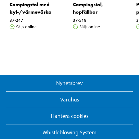
Campingstol med
Campingstol,
P
kyl-/värmeväska
hopfällbar
p
37-247
37-518
3
Säljs online
Säljs online
Nyhetsbrev
Varuhus
Hantera cookies
Whistleblowing System