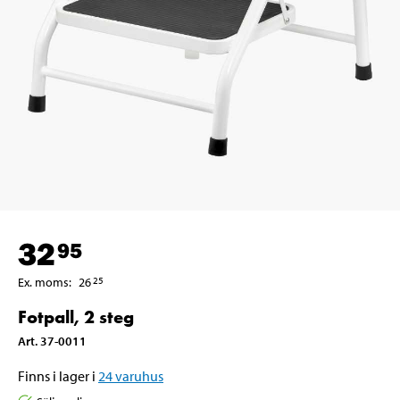
32
95
Ex. moms
:
26
25
Fotpall, 2 steg
Art
.
37-0011
Finns i lager i
24
varuhus