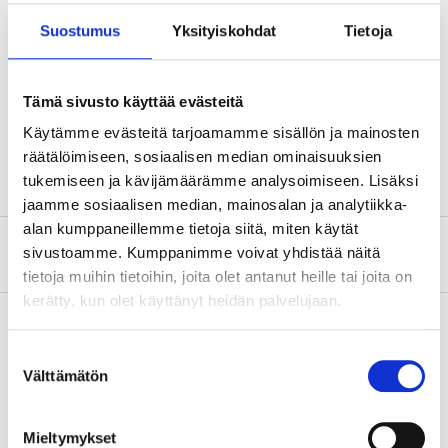
Mått
43 x 52 x 38 cm
Suostumus
Yksityiskohdat
Tietoja
Mått
38 x 26 cm (fotsteg)
Vikt
3,8 kg
Tämä sivusto käyttää evästeitä
Max belastning
150 kg
Käytämme evästeitä tarjoamamme sisällön ja mainosten
Material
Stål
räätälöimiseen, sosiaalisen median ominaisuuksien
tukemiseen ja kävijämäärämme analysoimiseen. Lisäksi
jaamme sosiaalisen median, mainosalan ja analytiikka-
alan kumppaneillemme tietoja siitä, miten käytät
Om tillverkaren
sivustoamme. Kumppanimme voivat yhdistää näitä
tietoja muihin tietoihin, joita olet antanut heille tai joita on
kerätty, kun olet käyttänyt heidän palvelujaan.
Suostumuksen
Köp & Hämta
Välttämätön
valinta
Köp & Hämta i ditt varuhus inom 2 timmar!
LÄS MER
Mieltymykset