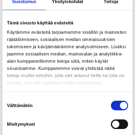
Suostumus
Yksityiskohdat
Tietoja
Teknisk specifikation
Längd
43 cm
Tämä sivusto käyttää evästeitä
Bredd
32 cm
Käytämme evästeitä tarjoamamme sisällön ja mainosten
räätälöimiseen, sosiaalisen median ominaisuuksien
Höjd
14,5 cm
tukemiseen ja kävijämäärämme analysoimiseen. Lisäksi
jaamme sosiaalisen median, mainosalan ja analytiikka-
alan kumppaneillemme tietoja siitä, miten käytät
sivustoamme. Kumppanimme voivat yhdistää näitä
Om tillverkaren
tietoja muihin tietoihin, joita olet antanut heille tai joita on
kerätty, kun olet käyttänyt heidän palvelujaan.
Suostumuksen
Välttämätön
valinta
Köp & Hämta
Köp & Hämta i ditt varuhus inom 2 timmar!
Mieltymykset
LÄS MER