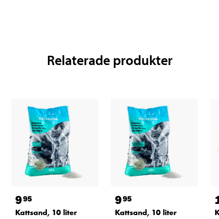
Relaterade produkter
9
9
95
95
Kattsand, 10 liter
Kattsand, 10 liter
K