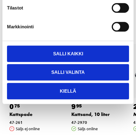
Tilastot
Andra kunder köpte också
Markkinointi
SALLI KAIKKI
SALLI VALINTA
KIELLÄ
0
9
75
95
Kattspade
Kattsand, 10 liter
M
47-261
47-2970
4
Säljs ej online
Säljs online