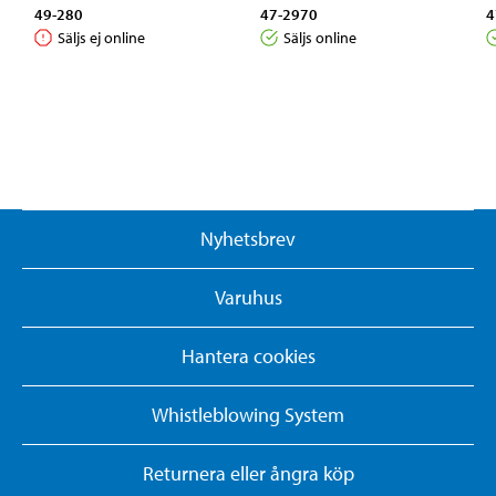
49-280
47-2970
4
Säljs ej online
Säljs online
Nyhetsbrev
Varuhus
Hantera cookies
Whistleblowing System
Returnera eller ångra köp