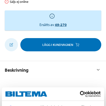
Säljs ej online
Ersätts av
49-270
LÄGG I KUNDVAGNEN
Beskrivning
Kattlåda med avtagbar kant.