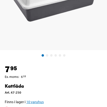
7
95
Ex. moms
:
6
33
Kattlåda
Art
.
47-250
Finns i lager i
10
varuhus