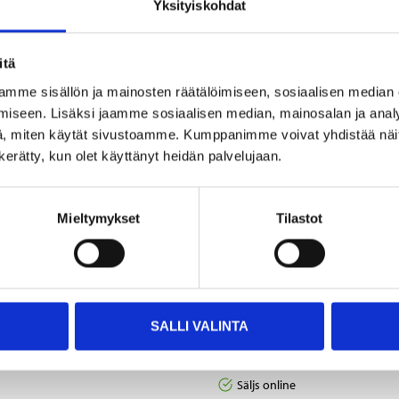
Yksityiskohdat
Andra kunder köpte också
itä
mme sisällön ja mainosten räätälöimiseen, sosiaalisen median
iseen. Lisäksi jaamme sosiaalisen median, mainosalan ja analy
, miten käytät sivustoamme. Kumppanimme voivat yhdistää näitä t
n kerätty, kun olet käyttänyt heidän palvelujaan.
Mieltymykset
Tilastot
3
1
55
95
Leversnittar, 900 g
Tuggpinnar mjuka, 60
SALLI VALINTA
g, 5 st.
50-801
Säljs online
50-807
Säljs online