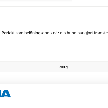
erfekt som belöningsgodis när din hund har gjort framsteg i
200 g