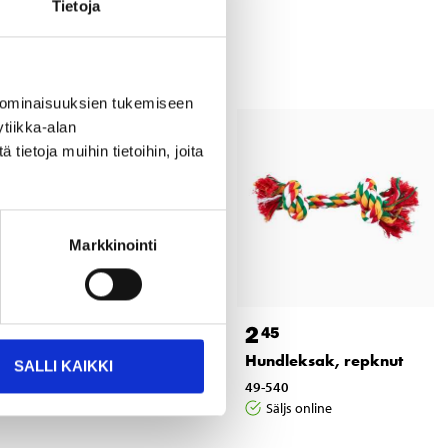
Tietoja
 ominaisuuksien tukemiseen
tiikka-alan
ietoja muihin tietoihin, joita
Markkinointi
6
2
55
45
Tuggpinnar hund, 28 st
Hundleksak, repknut
SALLI KAIKKI
50-800
49-540
Säljs online
Säljs online