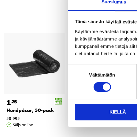
Suostumus
Tämä sivusto käyttää eväste
Käytämme evästeitä tarjoama
ja kävijämäärämme analysoim
kumppaneillemme tietoja siitä
olet antanut heille tai joita o
Suostumuksen
Välttämätön
valinta
1
3
25
95
Hundpåsar, 50-pack
Mjukgodis ben, 300 g
KIELLÄ
50-995
50-806
Säljs online
Säljs online