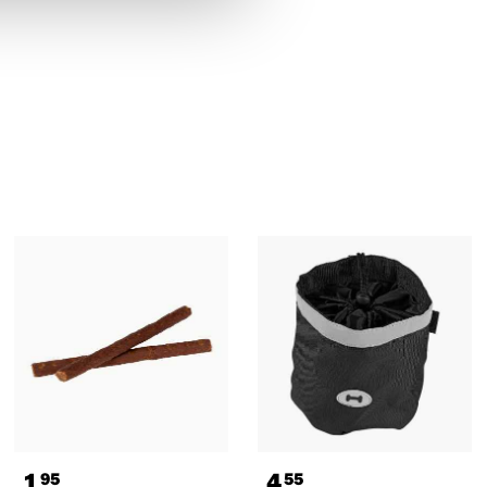
1
4
95
55