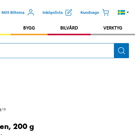
Mitt Biltema
Inköpslista
Kundvagn
BYGG
BILVÅRD
VERKTYG
3
13
en, 200 g