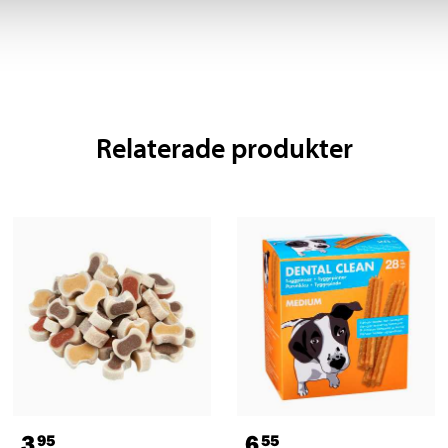
Relaterade produkter
3
6
95
55