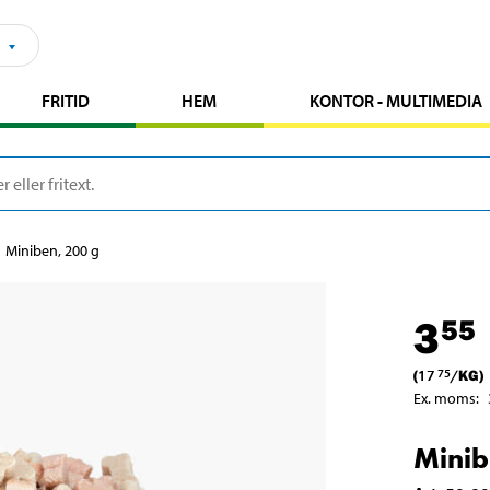
FRITID
HEM
KONTOR - MULTIMEDIA
Miniben, 200 g
3
55
(
17
/
KG
)
75
Ex. moms
:
Minib