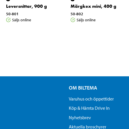
Leversnittar, 900 g
Märgkex mini, 400 g
50-801
50-802
Säljs online
Säljs online
OM BILTEMA
Varuhus och öppettider
Köp & Hämta Drive In
Nyhetsbrev
Aktuella broschyrer