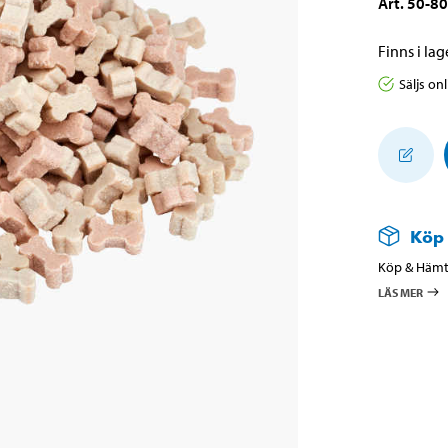
Art
.
50-8
Finns i lage
Säljs on
Köp
Köp & Hämta
LÄS MER