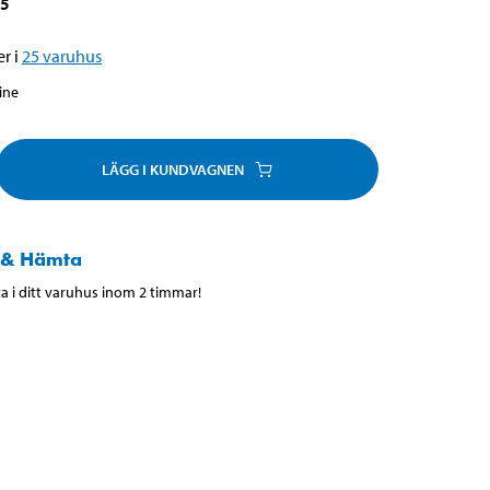
05
r i
25
varuhus
line
LÄGG I KUNDVAGNEN
 & Hämta
 i ditt varuhus inom 2 timmar!