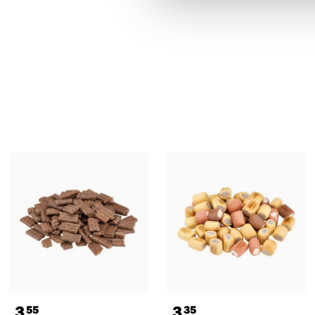
3
3
55
35