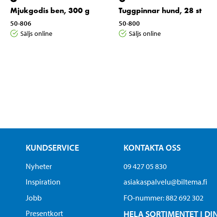
Mjukgodis ben, 300 g
Tuggpinnar hund, 28 st
50-806
50-800
Säljs online
Säljs online
KUNDSERVICE
KONTAKTA OSS
Nyheter
09 427 05 830
Inspiration
asiakaspalvelu@biltema.fi
Jobb
FO-nummer:​ 882 692 302
Presentkort
HELA SORTIMENTET I DI