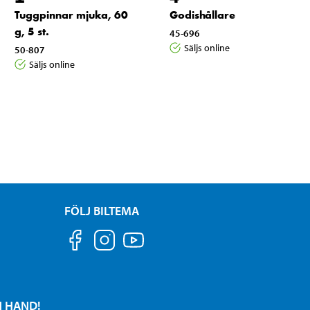
Tuggpinnar mjuka, 60
Godishållare
g, 5 st.
45-696
Säljs online
50-807
Säljs online
FÖLJ BILTEMA
N HAND!