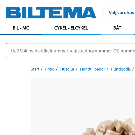
Välj varuhus
BIL - MC
CYKEL - ELCYKEL
BÅT
Start
Fritid
Husdjur
Hundtillbehör
Hundgodis