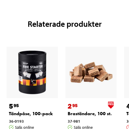
Relaterade produkter
5
2
95
95
Tändpåse, 100-pack
Braständare, 100 st.
T
36-0193
37-981
3
Säljs online
Säljs online