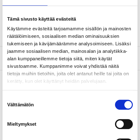
Spänning
230 V AC
Effekt
500 kW
Tämä sivusto käyttää evästeitä
Kabellängd
1,6 m
Käytämme evästeitä tarjoamamme sisällön ja mainosten
räätälöimiseen, sosiaalisen median ominaisuuksien
tukemiseen ja kävijämäärämme analysoimiseen. Lisäksi
jaamme sosiaalisen median, mainosalan ja analytiikka-
Om tillverkaren
alan kumppaneillemme tietoja siitä, miten käytät
sivustoamme. Kumppanimme voivat yhdistää näitä
tietoja muihin tietoihin, joita olet antanut heille tai joita on
kerätty, kun olet käyttänyt heidän palvelujaan.
Köp & Hämta
Suostumuksen
Köp & Hämta i ditt varuhus inom 2 timmar!
Välttämätön
valinta
LÄS MER
Mieltymykset