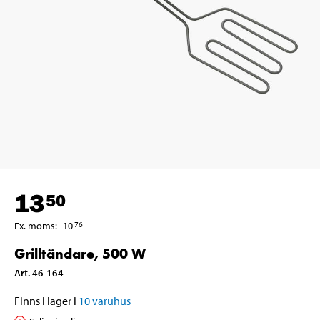
13
50
Ex. moms
:
10
76
Grilltändare, 500 W
Art
.
46-164
Finns i lager i
10
varuhus