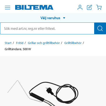
Välj varuhus
Start
Fritid
Grillar och grilltillbehör
Grilltillbehör
Grilltändare, 500 W