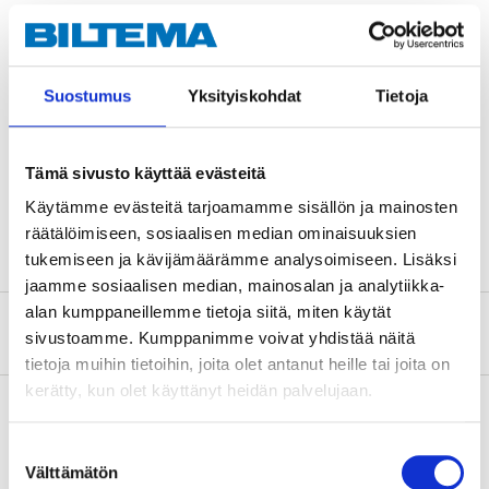
Teknisk specifikation
Suostumus
Yksityiskohdat
Tietoja
Volym
400 ml
Längd
16 cm
Bredd
9 cm
Tämä sivusto käyttää evästeitä
Käytämme evästeitä tarjoamamme sisällön ja mainosten
Höjd
3,2 cm
räätälöimiseen, sosiaalisen median ominaisuuksien
tukemiseen ja kävijämäärämme analysoimiseen. Lisäksi
jaamme sosiaalisen median, mainosalan ja analytiikka-
alan kumppaneillemme tietoja siitä, miten käytät
Om tillverkaren
sivustoamme. Kumppanimme voivat yhdistää näitä
tietoja muihin tietoihin, joita olet antanut heille tai joita on
kerätty, kun olet käyttänyt heidän palvelujaan.
Suostumuksen
Köp & Hämta
Välttämätön
valinta