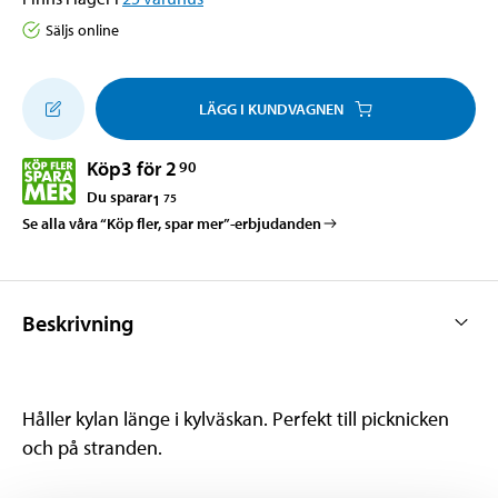
Säljs online
LÄGG I KUNDVAGNEN
Köp
3 för 2
90
Du sparar
1
75
Se alla våra “Köp fler, spar mer”-erbjudanden
Beskrivning
Håller kylan länge i kylväskan. Perfekt till picknicken
och på stranden.