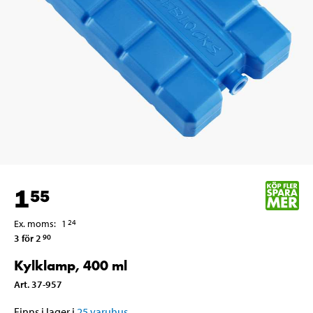
1
55
Ex. moms
:
1
24
3 för 2
90
Kylklamp, 400 ml
Art
.
37-957
Finns i lager i
25
varuhus