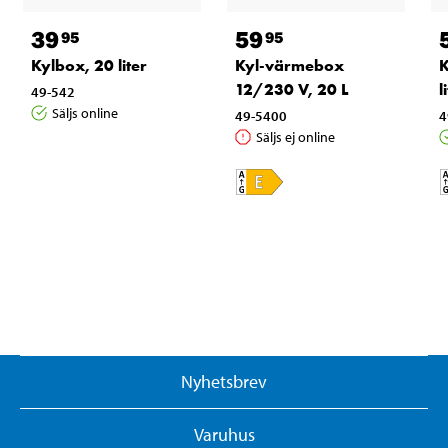
39
59
95
95
Kylbox, 20 liter
Kyl-värmebox
K
12/230 V, 20 L
l
49-542
Säljs online
49-5400
4
Säljs ej online
Nyhetsbrev
Varuhus