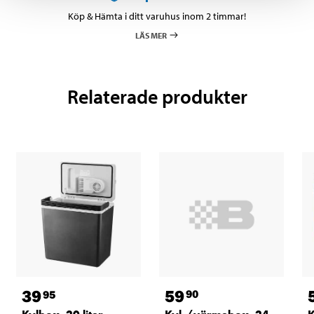
Köp & Hämta i ditt varuhus inom 2 timmar!
LÄS MER
Relaterade produkter
59
39
90
95