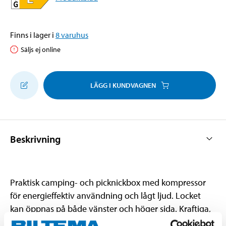
Finns i lager i
8
varuhus
Säljs ej online
LÄGG I KUNDVAGNEN
Beskrivning
Praktisk camping- och picknickbox med kompressor
för energieffektiv användning och lågt ljud. Locket
kan öppnas på både vänster och höger sida. Kraftiga,
fjäderbelastade handtag med gummigrepp. LED-