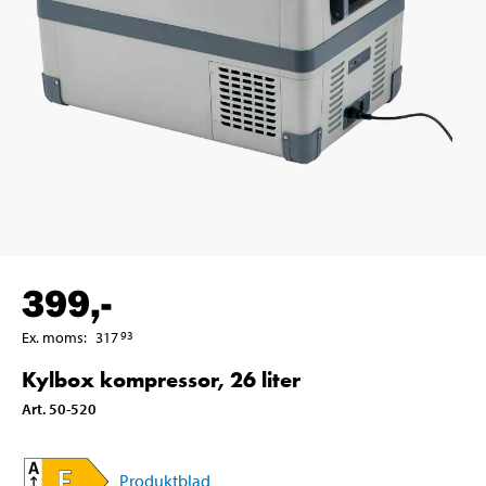
399
,-
Ex. moms
:
317
93
Kylbox kompressor, 26 liter
Art
.
50-520
Produktblad