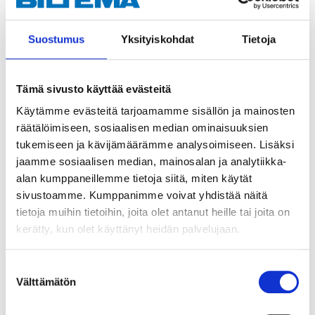
display som visar innertemperatur.
Suostumus
Yksityiskohdat
Tietoja
Kylkapacitet: -22 till +12 °C, vid omgivningstemperatur
25 °C. Energianvändning: 12 V-3,2 A och 24 V-1,6 A.
Nätadapter samt kabel med cigarettkontakt (2 m) för
Tämä sivusto käyttää evästeitä
anslutning till 230 V respektive 12 V. Material: Skal av
Käytämme evästeitä tarjoamamme sisällön ja mainosten
plast ABS och PP). Isolering: Polyuretanskum, 100 %
räätälöimiseen, sosiaalisen median ominaisuuksien
freonfritt.
tukemiseen ja kävijämäärämme analysoimiseen. Lisäksi
jaamme sosiaalisen median, mainosalan ja analytiikka-
alan kumppaneillemme tietoja siitä, miten käytät
Teknisk specifikation
sivustoamme. Kumppanimme voivat yhdistää näitä
tietoja muihin tietoihin, joita olet antanut heille tai joita on
kerätty, kun olet käyttänyt heidän palvelujaan.
Kapacitet
26 l
Energiklass
E
Suostumuksen
Välttämätön
-22 – +12 °C (vid
valinta
Kylkapacitet
omgivningstemperatur 25
°C)