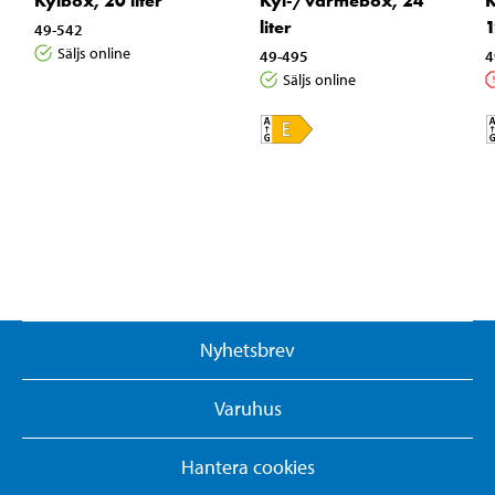
Kyl-/värmebox, 24
Kylbox, 20 liter
liter
1
49-542
Säljs online
49-495
4
Säljs online
Nyhetsbrev
Varuhus
Hantera cookies