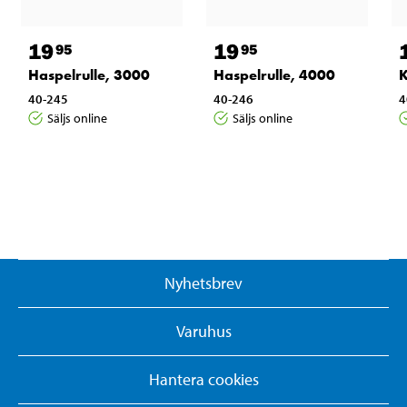
19
19
95
95
Haspelrulle, 3000
Haspelrulle, 4000
K
40-245
40-246
4
Säljs online
Säljs online
Nyhetsbrev
Varuhus
Hantera cookies