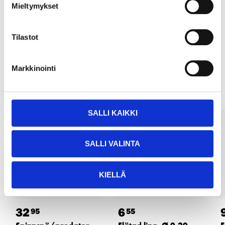
Mieltymykset
Köp & Hämta i ditt varuhus inom 2 timmar!
LÄS MER
Tilastot
Andra kunder köpte också
Markkinointi
SALLI KAIKKI
SALLI VALINTA
KIELLÄ
32
6
95
55