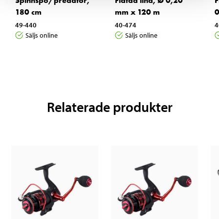
Spinnspö/predator,
Flätad lina, Ø 0,20
F
180 cm
mm x 120 m
0
49-440
40-474
4
Säljs online
Säljs online
Relaterade produkter