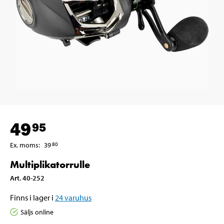
49
95
Ex. moms
:
39
80
Multiplikatorrulle
Art
.
40-252
Finns i lager i
24
varuhus
Säljs online