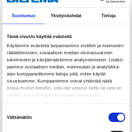
Rekommenderad lina
0,20 mm
Suostumus
Yksityiskohdat
Tietoja
Linkapacitet
0,20/150, 0,25/120, 0,30/100
Utväxling
6.3:1
Tämä sivusto käyttää evästeitä
Färg
Svart/lime
Käytämme evästeitä tarjoamamme sisällön ja mainosten
räätälöimiseen, sosiaalisen median ominaisuuksien
tukemiseen ja kävijämäärämme analysoimiseen. Lisäksi
jaamme sosiaalisen median, mainosalan ja analytiikka-
Säkerhetsinformation och övriga dokument
alan kumppaneillemme tietoja siitä, miten käytät
sivustoamme. Kumppanimme voivat yhdistää näitä
tietoja muihin tietoihin, joita olet antanut heille tai joita on
Om tillverkaren
kerätty, kun olet käyttänyt heidän palvelujaan.
Suostumuksen
Välttämätön
valinta
Köp & Hämta