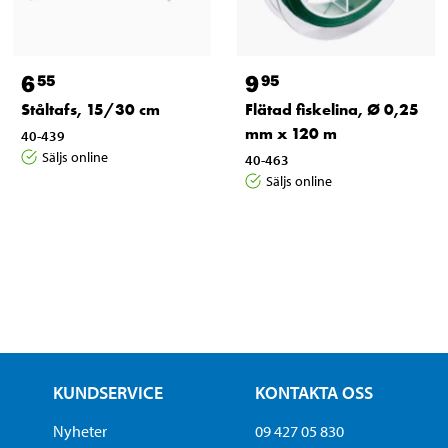
6
9
55
95
Ståltafs, 15/30 cm
Flätad fiskelina, Ø 0,25
mm x 120 m
40-439
Säljs online
40-463
Säljs online
KUNDSERVICE
KONTAKTA OSS
Nyheter
09 427 05 830