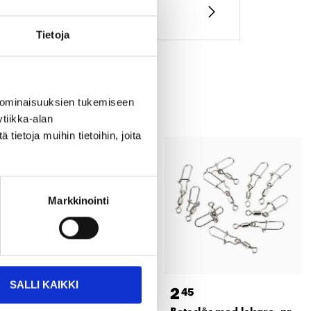
Tietoja
 ominaisuuksien tukemiseen
tiikka-alan
ietoja muihin tietoihin, joita
Markkinointi
SALLI KAIKKI
7
2
35
45