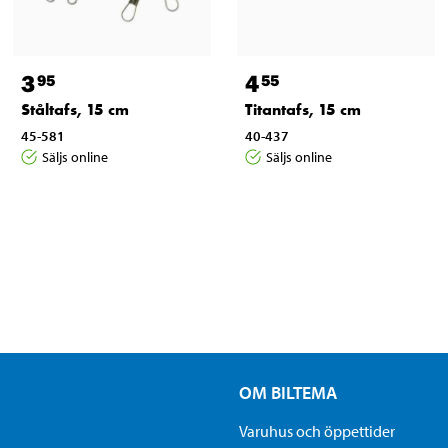
3
4
95
55
Ståltafs, 15 cm
Titantafs, 15 cm
45-581
40-437
Säljs online
Säljs online
OM BILTEMA
Varuhus och öppettider