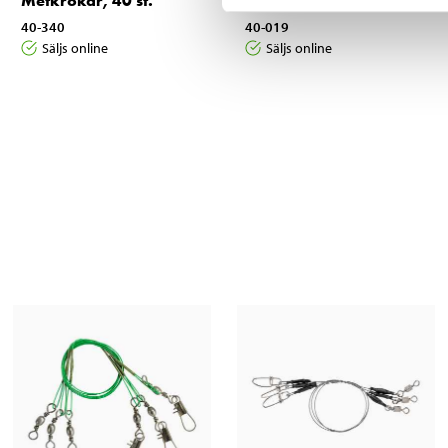
Metkrokar, 40 st.
Zinkhagel, 120 st.
40-340
40-019
Säljs online
Säljs online