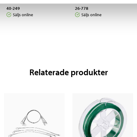
Lekare med beteslås
Metkrokar, 60 st.
40-249
26-778
Säljs online
Säljs online
Relaterade produkter