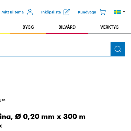
Mitt Biltema
Inköpslista
Kundvagn
BYGG
BILVÅRD
VERKTYG
5
86
lina, Ø 0,20 mm x 300 m
10