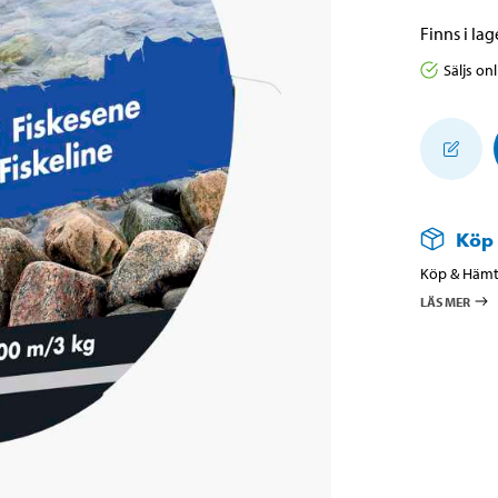
Finns i lage
Säljs on
Köp
Köp & Hämta
LÄS MER