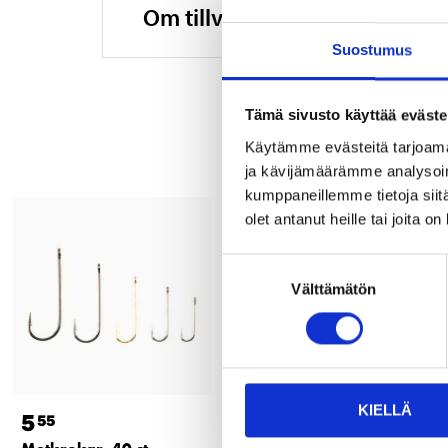
Om tillverkaren
Suostumus
Tämä sivusto käyttää eväste
Käytämme evästeitä tarjoama
ja kävijämäärämme analysoim
kumppaneillemme tietoja siitä
olet antanut heille tai joita o
Suostumuksen
Välttämätön
valinta
KIELLÄ
5
8
55
55