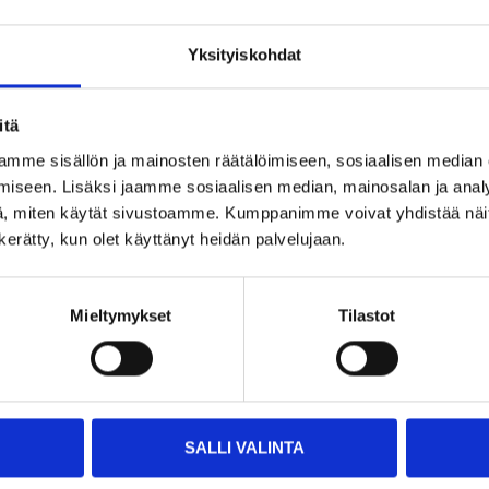
Yksityiskohdat
itä
Andra kunder köpte också
mme sisällön ja mainosten räätälöimiseen, sosiaalisen median
iseen. Lisäksi jaamme sosiaalisen median, mainosalan ja analy
, miten käytät sivustoamme. Kumppanimme voivat yhdistää näitä t
n kerätty, kun olet käyttänyt heidän palvelujaan.
Mieltymykset
Tilastot
SALLI VALINTA
5
4
55
55