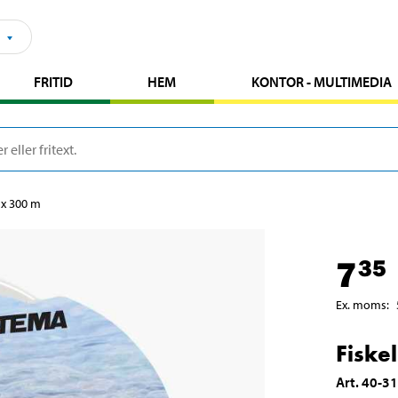
FRITID
HEM
KONTOR - MULTIMEDIA
 x 300 m
7
35
Ex. moms
:
Fiske
Art
.
40-3