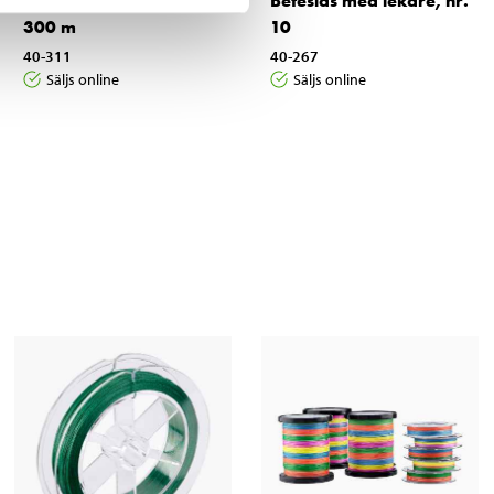
Fiskelina, Ø 0,25 mm x
Beteslås med lekare, nr.
300 m
10
40-311
40-267
Säljs online
Säljs online