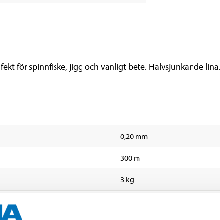
ekt för spinnfiske, jigg och vanligt bete. Halvsjunkande lina
0,20 mm
300 m
3 kg