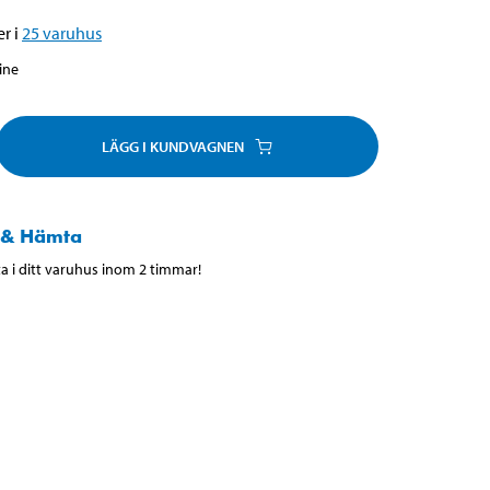
r i
25
varuhus
line
LÄGG I KUNDVAGNEN
 & Hämta
 i ditt varuhus inom 2 timmar!