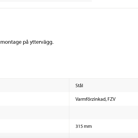
vmontage på yttervägg.
Stål
Varmförzinkad, FZV
315 mm