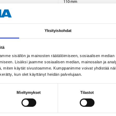
110 mm
Yksityiskohdat
itä
Andra kunder köpte också
mme sisällön ja mainosten räätälöimiseen, sosiaalisen median
iseen. Lisäksi jaamme sosiaalisen median, mainosalan ja analy
, miten käytät sivustoamme. Kumppanimme voivat yhdistää näitä t
n kerätty, kun olet käyttänyt heidän palvelujaan.
Mieltymykset
Tilastot