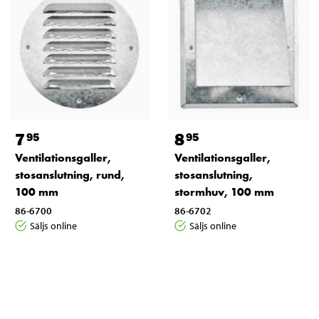
7
8
95
95
Ventilationsgaller,
Ventilationsgaller,
stosanslutning, rund,
stosanslutning,
100 mm
stormhuv, 100 mm
86-6700
86-6702
Säljs online
Säljs online