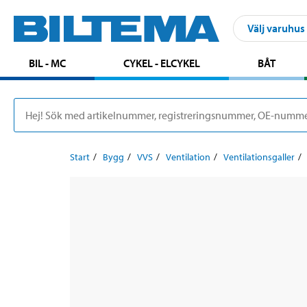
Välj varuhus
BIL - MC
CYKEL - ELCYKEL
BÅT
Start
Bygg
VVS
Ventilation
Ventilationsgaller