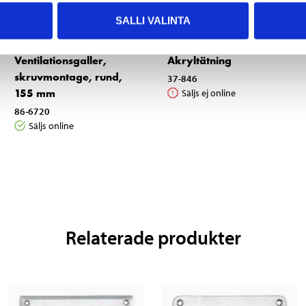
SALLI VALINTA
4
1
95
95
Ventilationsgaller,
Akryltätning
skruvmontage, rund,
37-846
155 mm
Säljs ej online
86-6720
Säljs online
Relaterade produkter