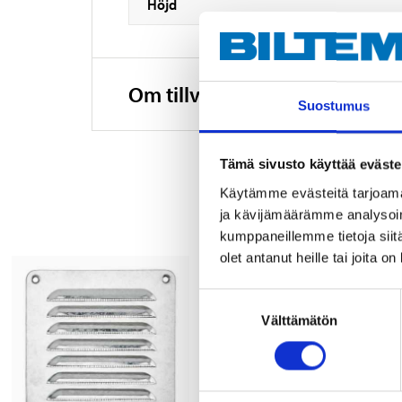
Höjd
Om tillverkaren
Suostumus
Tämä sivusto käyttää eväste
Käytämme evästeitä tarjoama
ja kävijämäärämme analysoim
kumppaneillemme tietoja siitä
olet antanut heille tai joita o
Suostumuksen
Välttämätön
valinta