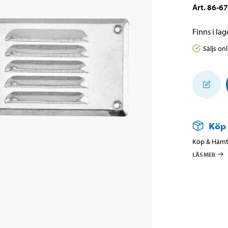
Art
.
86-6
Finns i lage
Säljs on
Köp
Köp & Hämta
LÄS MER