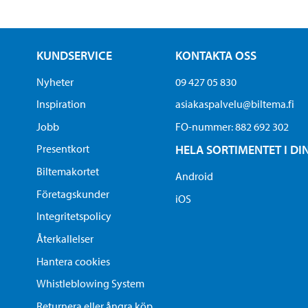
KUNDSERVICE
KONTAKTA OSS
Nyheter
09 427 05 830
Inspiration
asiakaspalvelu@biltema.fi
Jobb
FO-nummer:​ 882 692 302
Presentkort
HELA SORTIMENTET I DI
Biltemakortet
Android
Företagskunder
iOS
Integritetspolicy
Återkallelser
Hantera cookies
Whistleblowing System
Returnera eller ångra köp