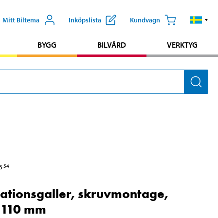
Mitt Biltema
Inköpslista
Kundvagn
BYGG
BILVÅRD
VERKTYG
5
54
lationsgaller, skruvmontage,
 110 mm