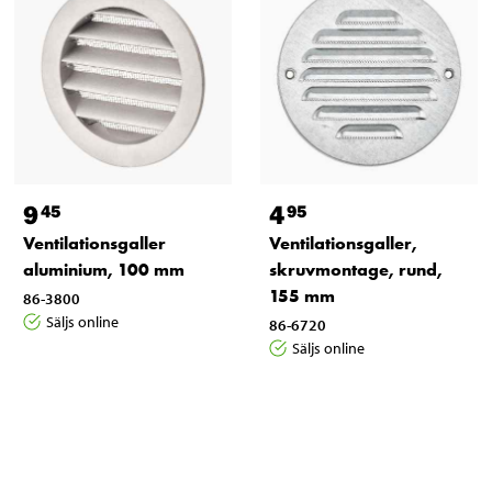
9
4
45
95
Ventilationsgaller
Ventilationsgaller,
aluminium, 100 mm
skruvmontage, rund,
155 mm
86-3800
Säljs online
86-6720
Säljs online