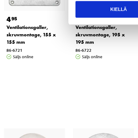
KIELLÄ
4
5
95
95
Ventilationsgaller,
Ventilationsgaller,
skruvmontage, 155 x
skruvmontage, 195 x
155 mm
195 mm
86-6721
86-6722
Säljs online
Säljs online