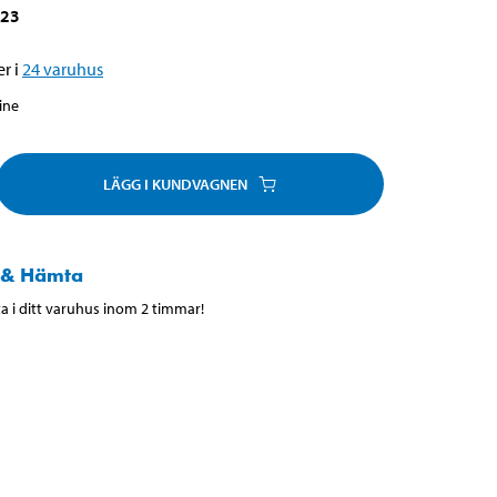
723
r i
24
varuhus
line
LÄGG I KUNDVAGNEN
 & Hämta
 i ditt varuhus inom 2 timmar!