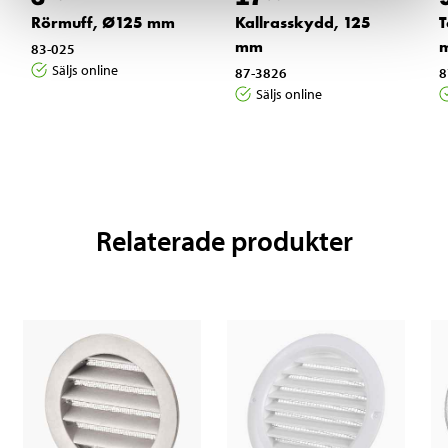
Rörmuff, Ø125 mm
Kallrasskydd, 125
T
mm
83-025
Säljs online
87-3826
8
Säljs online
Relaterade produkter