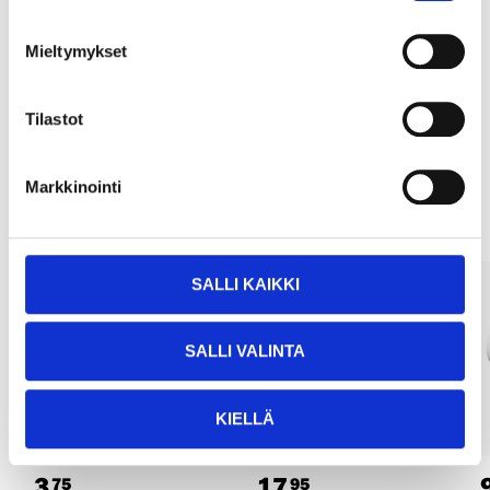
Köp & Hämta
Köp & Hämta i ditt varuhus inom 2 timmar!
Mieltymykset
LÄS MER
Tilastot
Andra kunder köpte också
Markkinointi
SALLI KAIKKI
SALLI VALINTA
KIELLÄ
3
17
75
95