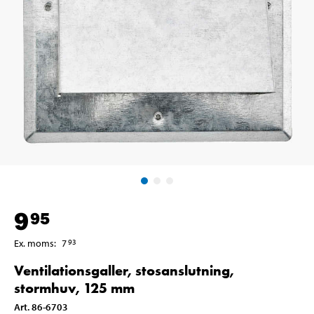
9
95
Ex. moms
:
7
93
Ventilationsgaller, stosanslutning,
stormhuv, 125 mm
Art
.
86-6703