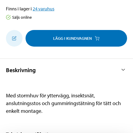
Finns i lager i
24
varuhus
Säljs online
LÄGG I KUNDVAGNEN
Beskrivning
Med stormhuv för yttervägg, insektsnät,
anslutningsstos och gummiringstätning för tätt och
enkelt montage.