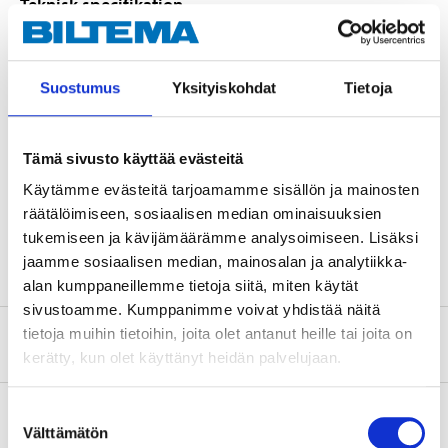
Teknisk specifikation
Material
Stål
Suostumus
Yksityiskohdat
Tietoja
Ytbehandling
Varmförzinkad, FZV
Rördiameter
125 mm
Tämä sivusto käyttää evästeitä
Bredd
170 mm
Käytämme evästeitä tarjoamamme sisällön ja mainosten
Höjd
170 mm
räätälöimiseen, sosiaalisen median ominaisuuksien
Tjocklek
0,7 mm
tukemiseen ja kävijämäärämme analysoimiseen. Lisäksi
jaamme sosiaalisen median, mainosalan ja analytiikka-
alan kumppaneillemme tietoja siitä, miten käytät
sivustoamme. Kumppanimme voivat yhdistää näitä
tietoja muihin tietoihin, joita olet antanut heille tai joita on
Om tillverkaren
kerätty, kun olet käyttänyt heidän palvelujaan.
Suostumuksen
Välttämätön
valinta