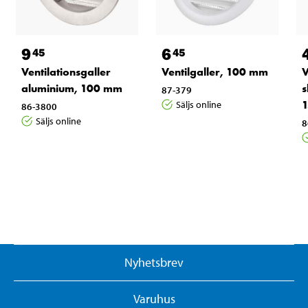
9
6
45
45
Ventilationsgaller
Ventilgaller, 100 mm
V
aluminium, 100 mm
s
87-379
Säljs online
86-3800
Säljs online
8
Nyhetsbrev
Varuhus