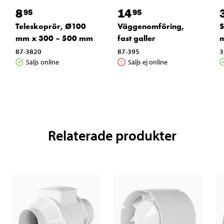
8
14
95
95
Teleskoprör, Ø100
Väggenomföring,
S
mm x 300 – 500 mm
fast galler
87-3820
87-395
3
Säljs online
Säljs ej online
Relaterade produkter