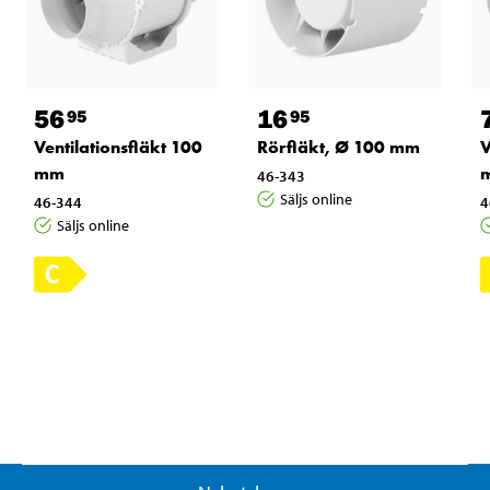
56
16
95
95
Ventilationsfläkt 100
Rörfläkt, Ø 100 mm
V
mm
46-343
Säljs online
46-344
4
Säljs online