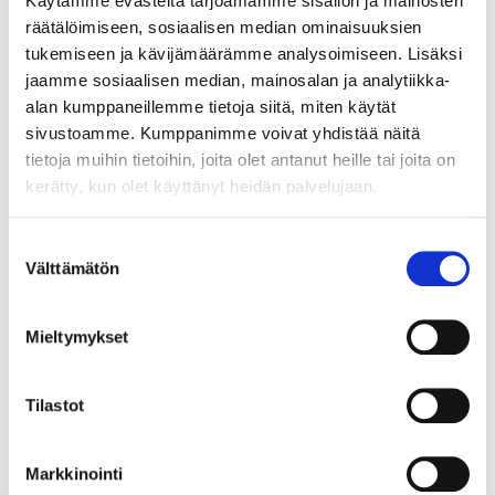
Käytämme evästeitä tarjoamamme sisällön ja mainosten
räätälöimiseen, sosiaalisen median ominaisuuksien
tukemiseen ja kävijämäärämme analysoimiseen. Lisäksi
Tillbehör
jaamme sosiaalisen median, mainosalan ja analytiikka-
alan kumppaneillemme tietoja siitä, miten käytät
sivustoamme. Kumppanimme voivat yhdistää näitä
tietoja muihin tietoihin, joita olet antanut heille tai joita on
Kallrasskydd till frånluftsfläkt,
kerätty, kun olet käyttänyt heidän palvelujaan.
100 mm
87-3835
Suostumuksen
Välttämätön
valinta
Finns i lager i
3
varuhus
Säljs ej online
Mieltymykset
2
90
Tilastot
Markkinointi