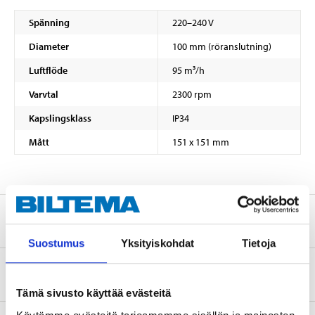
Spänning
220–240 V
Diameter
100 mm (röranslutning)
Luftflöde
95 m³/h
Varvtal
2300 rpm
Kapslingsklass
IP34
Mått
151 x 151 mm
Säkerhetsinformation och övriga dokument
Suostumus
Yksityiskohdat
Tietoja
Om tillverkaren
Tämä sivusto käyttää evästeitä