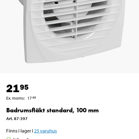
21
95
Ex. moms
:
17
49
Badrumsfläkt standard, 100 mm
Art
.
87-397
Finns i lager i
25
varuhus