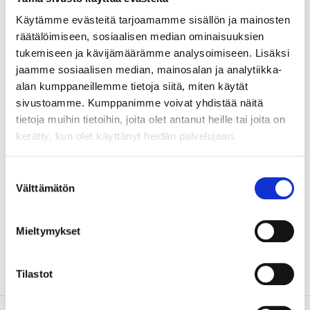
Käytämme evästeitä tarjoamamme sisällön ja mainosten
räätälöimiseen, sosiaalisen median ominaisuuksien
Teknisk specifikation
tukemiseen ja kävijämäärämme analysoimiseen. Lisäksi
jaamme sosiaalisen median, mainosalan ja analytiikka-
Effekt
750/1250/2000 W
alan kumppaneillemme tietoja siitä, miten käytät
Spänningsmatning
230 V AC
sivustoamme. Kumppanimme voivat yhdistää näitä
tietoja muihin tietoihin, joita olet antanut heille tai joita on
Kabellängd
150 cm
kerätty, kun olet käyttänyt heidän palvelujaan.
Isolationsklass
I
Längd
525 mm
Suostumuksen
Välttämätön
valinta
Bredd
200 mm
Höjd
320 mm
Mieltymykset
Vikt
2 kg
Tilastot