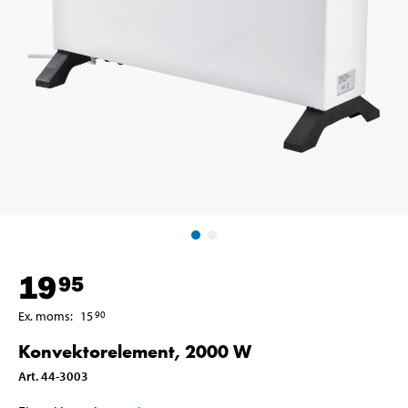
19
95
Ex. moms
:
15
90
Konvektorelement, 2000 W
Art
.
44-3003