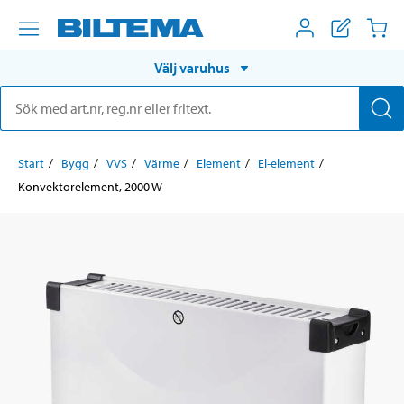
Välj varuhus
Start
Bygg
VVS
Värme
Element
El-element
Konvektorelement, 2000 W