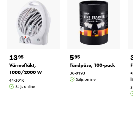
13
5
95
95
Värmefläkt,
Tändpåse, 100-pack
F
1000/2000 W
s
36-0193
l
Säljs online
44-3016
Säljs online
3