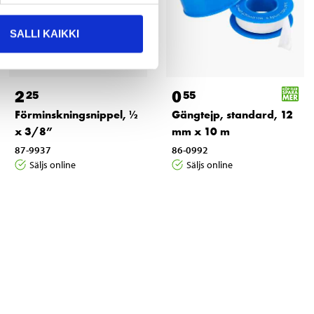
SALLI KAIKKI
2
0
25
55
Förminskningsnippel, ½
Gängtejp, standard, 12
x 3/8”
mm x 10 m
87-9937
86-0992
Säljs online
Säljs online