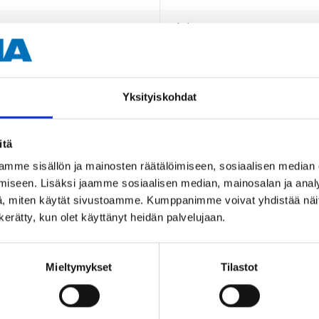
4 st.
Svart
Yksityiskohdat
itä
mme sisällön ja mainosten räätälöimiseen, sosiaalisen median
iseen. Lisäksi jaamme sosiaalisen median, mainosalan ja analy
, miten käytät sivustoamme. Kumppanimme voivat yhdistää näitä t
Andra kunder köpte också
n kerätty, kun olet käyttänyt heidän palvelujaan.
Mieltymykset
Tilastot