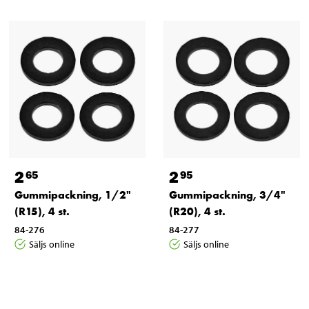
2
2
65
95
Gummipackning, 1/2"
Gummipackning, 3/4"
(R15), 4 st.
(R20), 4 st.
84-276
84-277
Säljs online
Säljs online