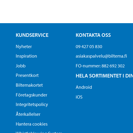
KUNDSERVICE
KONTAKTA OSS
Nyheter
09 427 05 830
Inspiration
asiakaspalvelu@biltema.fi
Jobb
FO-nummer:​ 882 692 302
Presentkort
HELA SORTIMENTET I DI
Biltemakortet
Android
Företagskunder
iOS
Integritetspolicy
Återkallelser
Hantera cookies