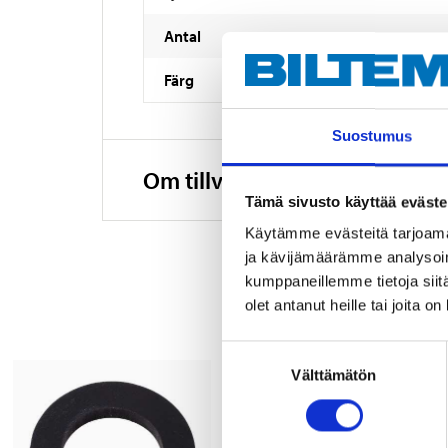
Antal
Färg
Suostumus
Om tillverkaren
Tämä sivusto käyttää eväste
Käytämme evästeitä tarjoama
ja kävijämäärämme analysoim
kumppaneillemme tietoja siitä
olet antanut heille tai joita o
Suostumuksen
Välttämätön
valinta