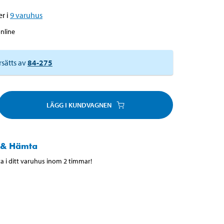
r i
9
varuhus
online
rsätts av
84-275
LÄGG I KUNDVAGNEN
 & Hämta
 i ditt varuhus inom 2 timmar!