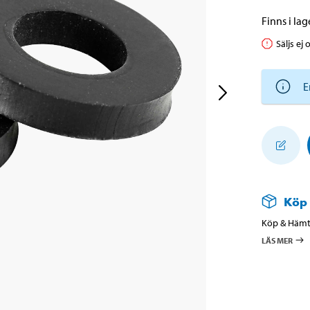
Finns i lage
Säljs ej 
E
Köp
Köp & Hämta
LÄS MER