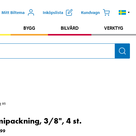
Mitt Biltema
Inköpslista
Kundvagn
BYGG
BILVÅRD
VERKTYG
1
95
packning, 3/8", 4 st.
999