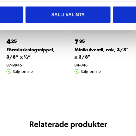
SALLI VALINTA
4
7
25
95
Förminskningsnippel,
Minikulventil, rak, 3/8"
3/8” x ½”
x 3/8"
87-9945
84-846
Säljs online
Säljs online
Relaterade produkter