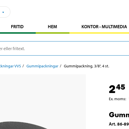
FRITID
HEM
KONTOR - MULTIMEDIA
ckningar VVS
Gummipackningar
Gummipackning, 3/8", 4 st.
2
45
Ex. moms
:
Gummi
Art
.
86-8