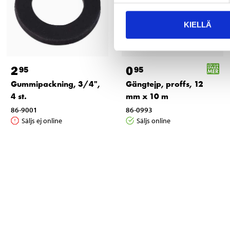
KIELLÄ
2
0
95
95
Gummipackning, 3/4",
Gängtejp, proffs, 12
4 st.
mm x 10 m
86-9001
86-0993
Säljs ej online
Säljs online