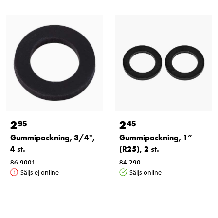
2
2
95
45
Gummipackning, 3/4",
Gummipackning, 1”
4 st.
(R25), 2 st.
86-9001
84-290
Säljs ej online
Säljs online