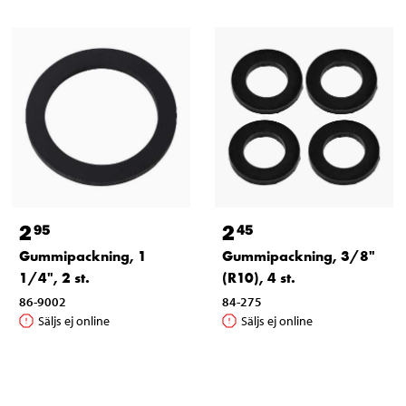
2
2
95
45
Gummipackning, 1
Gummipackning, 3/8"
1/4", 2 st.
(R10), 4 st.
86-9002
84-275
Säljs ej online
Säljs ej online