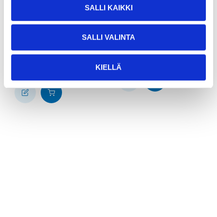
12
12
SALLI KAIKKI
95
95
Tätningslist,
Tätningslist, vit
transparent
87-9720
SALLI VALINTA
87-960
25
varuhus
Finns i lager i
Säljs ej online
25
varuhus
Finns i lager i
KIELLÄ
Säljs ej online