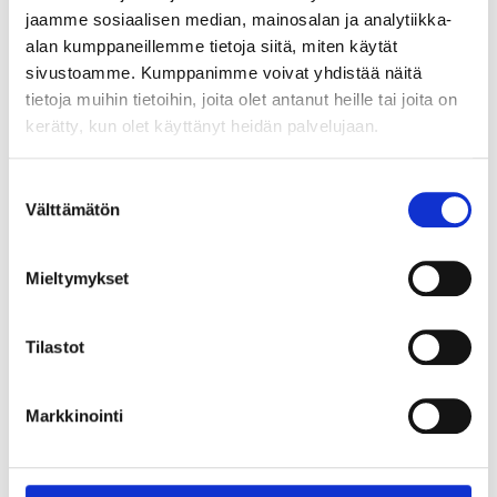
8
11
jaamme sosiaalisen median, mainosalan ja analytiikka-
T-list
Släplist för duschdörr,
alan kumppaneillemme tietoja siitä, miten käytät
87-972
2 x 1 m
sivustoamme. Kumppanimme voivat yhdistää näitä
84-279
24
varuhus
Finns i lager i
tietoja muihin tietoihin, joita olet antanut heille tai joita on
Säljs ej online
22
varuhus
Finns i lager i
kerätty, kun olet käyttänyt heidän palvelujaan.
Säljs ej online
Suostumuksen
Välttämätön
valinta
Mieltymykset
Tilastot
Markkinointi