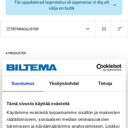
För uppdaterad lagerstatus så uppmanar vi dig att
välja en butik
TÄTNINGSLISTER
4
PRODUKTER
Suostumus
Yksityiskohdat
Tietoja
Tämä sivusto käyttää evästeitä
Käytämme evästeitä tarjoamamme sisällön ja mainosten
räätälöimiseen, sosiaalisen median ominaisuuksien
tukemiseen ja kävijämäärämme analysoimiseen. Lisäksi
95
95