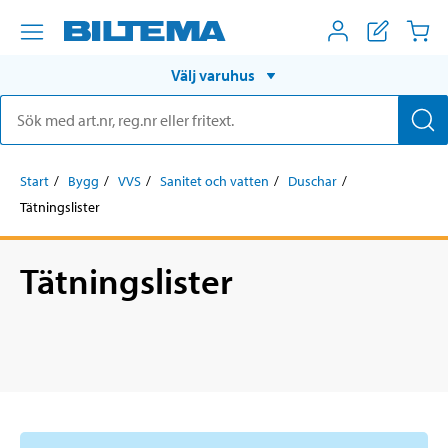
Välj varuhus
Start
Bygg
VVS
Sanitet och vatten
Duschar
Tätningslister
Tätningslister