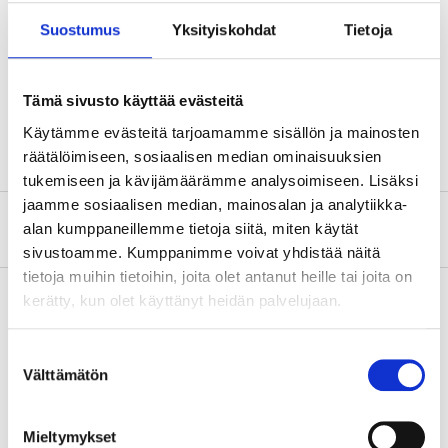
Suostumus
Yksityiskohdat
Tietoja
Teknisk specifikation
Tämä sivusto käyttää evästeitä
Rördimension
3 x 32 mm
Käytämme evästeitä tarjoamamme sisällön ja mainosten
räätälöimiseen, sosiaalisen median ominaisuuksien
tukemiseen ja kävijämäärämme analysoimiseen. Lisäksi
jaamme sosiaalisen median, mainosalan ja analytiikka-
Om tillverkaren
alan kumppaneillemme tietoja siitä, miten käytät
sivustoamme. Kumppanimme voivat yhdistää näitä
tietoja muihin tietoihin, joita olet antanut heille tai joita on
kerätty, kun olet käyttänyt heidän palvelujaan.
Köp & Hämta
Suostumuksen
Välttämätön
Köp & Hämta i ditt varuhus inom 2 timmar!
valinta
LÄS MER
Mieltymykset