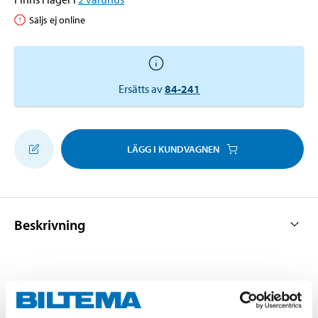
Säljs ej online
Ersätts av
84-241
LÄGG I KUNDVAGNEN
Beskrivning
Med gummitätning. Används t.ex. vid hopsättning av
3 PP-rör