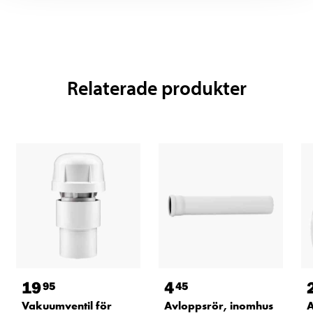
Relaterade produkter
19
4
95
45
Vakuumventil för
Avloppsrör, inomhus
A