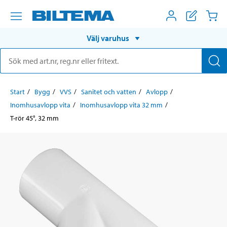
Välj varuhus
Start
Bygg
VVS
Sanitet och vatten
Avlopp
Inomhusavlopp vita
Inomhusavlopp vita 32 mm
T-rör 45°, 32 mm