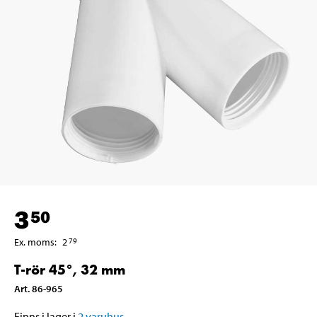
3
50
Ex. moms
:
2
79
T-rör 45°, 32 mm
Art
.
86-965
Finns i lager i
2
varuhus