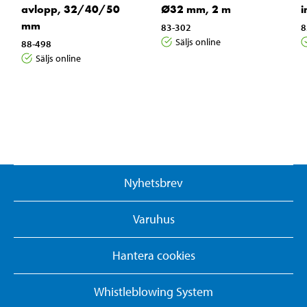
avlopp, 32/40/50
Ø32 mm, 2 m
mm
83-302
8
Säljs online
88-498
Säljs online
Nyhetsbrev
Varuhus
Hantera cookies
Whistleblowing System