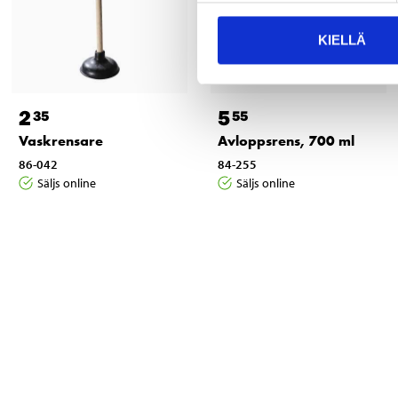
KIELLÄ
2
5
35
55
Vaskrensare
Avloppsrens, 700 ml
86-042
84-255
Säljs online
Säljs online