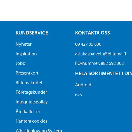
KUNDSERVICE
KONTAKTA OSS
Nyheter
09 427 05 830
Inspiration
asiakaspalvelu@biltema.fi
Jobb
FO-nummer:​ 882 692 302
Presentkort
HELA SORTIMENTET I DI
Biltemakortet
Android
Företagskunder
iOS
Integritetspolicy
Återkallelser
Hantera cookies
Whistleblowing System