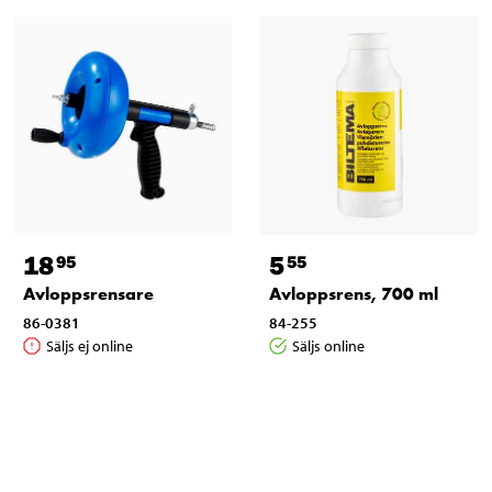
18
5
95
55
Avloppsrensare
Avloppsrens, 700 ml
86-0381
84-255
Säljs ej online
Säljs online