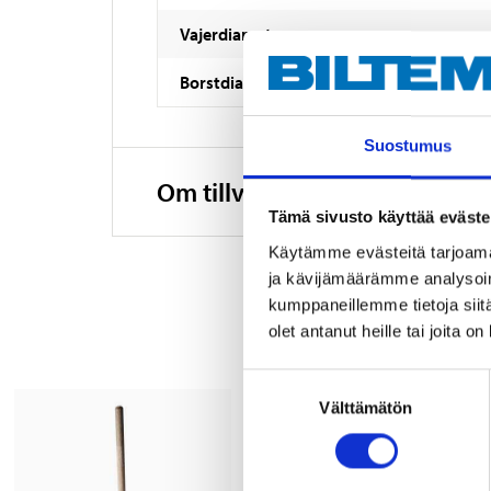
Vajerdiameter
Borstdiameter
Suostumus
Om tillverkaren
Tämä sivusto käyttää eväste
Käytämme evästeitä tarjoama
ja kävijämäärämme analysoim
kumppaneillemme tietoja siitä
olet antanut heille tai joita o
Suostumuksen
Välttämätön
valinta