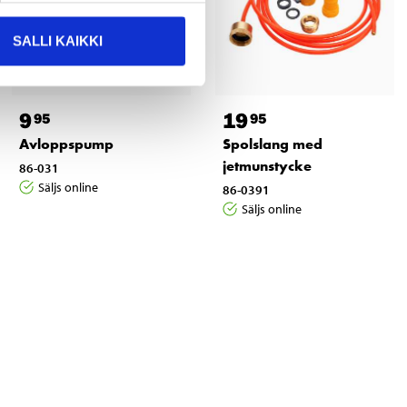
SALLI KAIKKI
9
19
95
95
Avloppspump
Spolslang med
jetmunstycke
86-031
Säljs online
86-0391
Säljs online