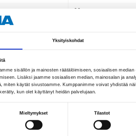
3,8 mm
1,5" och 3"
Yksityiskohdat
itä
mme sisällön ja mainosten räätälöimiseen, sosiaalisen median
iseen. Lisäksi jaamme sosiaalisen median, mainosalan ja analy
Andra kunder köpte också
, miten käytät sivustoamme. Kumppanimme voivat yhdistää näitä t
n kerätty, kun olet käyttänyt heidän palvelujaan.
Mieltymykset
Tilastot