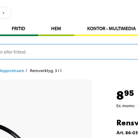
FRITID
HEM
KONTOR - MULTIMEDIA
loppsrensare
Rensverktyg, 3 i 1
8
95
Ex. moms
:
Rensv
Art
.
86-0