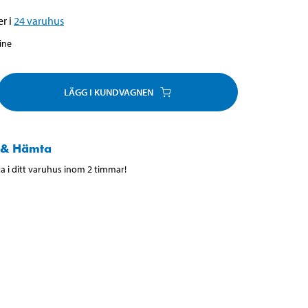
r i
24
varuhus
line
LÄGG I KUNDVAGNEN
 & Hämta
 i ditt varuhus inom 2 timmar!