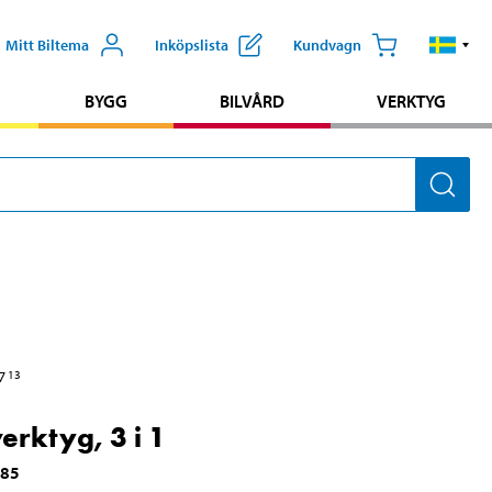
Mitt Biltema
Inköpslista
Kundvagn
BYGG
BILVÅRD
VERKTYG
7
13
erktyg, 3 i 1
385