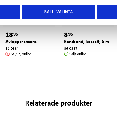
SALLI VALINTA
18
8
95
95
Avloppsrensare
Rensband, kassett, 6 m
86-0381
86-0387
Säljs ej online
Säljs online
Relaterade produkter