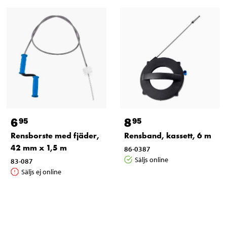
6
8
95
95
Rensborste med fjäder,
Rensband, kassett, 6 m
42 mm x 1,5 m
86-0387
Säljs online
83-087
Säljs ej online