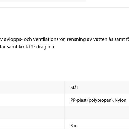
v avlopps- och ventilationsrör, rensning av vattenlås samt
star samt krok för draglina.
Stål
PP-plast (polypropen), Nylon
3 m