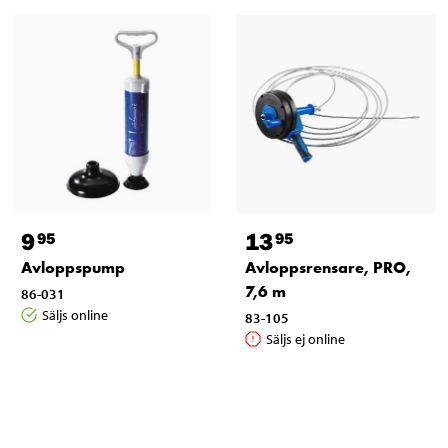
9
13
95
95
Avloppspump
Avloppsrensare, PRO,
7,6 m
86-031
Säljs online
83-105
Säljs ej online