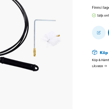
Finns i lage
Säljs on
Köp
Köp & Hämta
LÄS MER