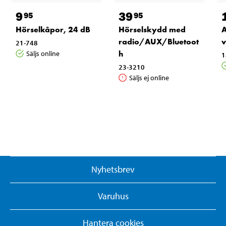
9
39
95
95
Hörselkåpor, 24 dB
Hörselskydd med
A
radio/AUX/Bluetoot
v
21-748
h
Säljs online
1
23-3210
Säljs ej online
Nyhetsbrev
Varuhus
Hantera cookies