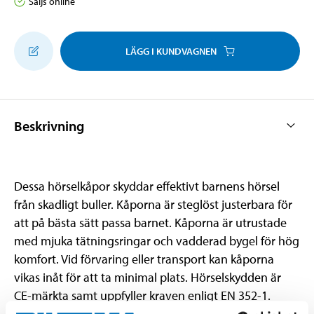
Säljs online
LÄGG I KUNDVAGNEN
Beskrivning
Dessa hörselkåpor skyddar effektivt barnens hörsel
från skadligt buller. Kåporna är steglöst justerbara för
att på bästa sätt passa barnet. Kåporna är utrustade
med mjuka tätningsringar och vadderad bygel för hög
komfort. Vid förvaring eller transport kan kåporna
vikas inåt för att ta minimal plats. Hörselskydden är
CE-märkta samt uppfyller kraven enligt EN 352-1.