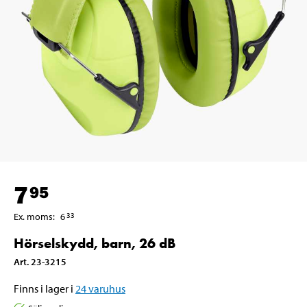
7
95
Ex. moms
:
6
33
Hörselskydd, barn, 26 dB
Art
.
23-3215
Finns i lager i
24
varuhus