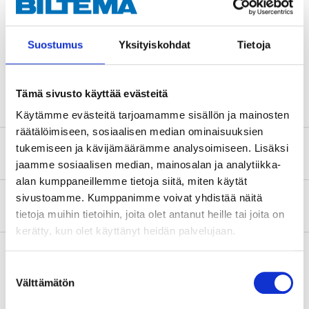
Teknisk specifikation
Suostumus
Yksityiskohdat
Tietoja
Bullerdämpning
26 dB
Tämä sivusto käyttää evästeitä
Käytämme evästeitä tarjoamamme sisällön ja mainosten
räätälöimiseen, sosiaalisen median ominaisuuksien
tukemiseen ja kävijämäärämme analysoimiseen. Lisäksi
Säkerhetsinformation och övriga dokument
jaamme sosiaalisen median, mainosalan ja analytiikka-
alan kumppaneillemme tietoja siitä, miten käytät
sivustoamme. Kumppanimme voivat yhdistää näitä
Om tillverkaren
tietoja muihin tietoihin, joita olet antanut heille tai joita on
kerätty, kun olet käyttänyt heidän palvelujaan.
Suostumuksen
Välttämätön
Köp & Hämta
valinta
Köp & Hämta i ditt varuhus inom 2 timmar!