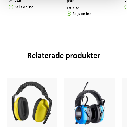
par
21-748
2
Säljs online
18-597
Säljs online
Relaterade produkter