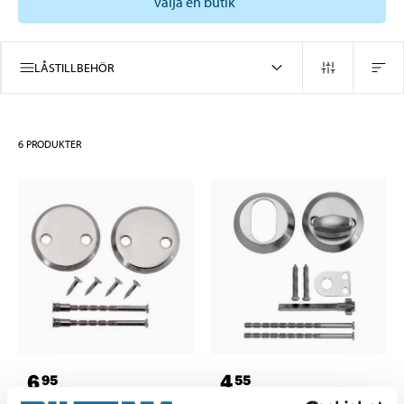
välja en butik
LÅSTILLBEHÖR
6
PRODUKTER
6
4
95
55