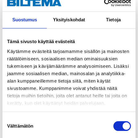
Täckbricka till dörr
Cylinderring, sats, 11
88-020
mm
88-017
25
varuhus
Finns i lager i
Suostumus
Yksityiskohdat
Tietoja
Säljs ej online
25
varuhus
Finns i lager i
Säljs ej online
Tämä sivusto käyttää evästeitä
Käytämme evästeitä tarjoamamme sisällön ja mainosten
räätälöimiseen, sosiaalisen median ominaisuuksien
tukemiseen ja kävijämäärämme analysoimiseen. Lisäksi
jaamme sosiaalisen median, mainosalan ja analytiikka-
alan kumppaneillemme tietoja siitä, miten käytät
sivustoamme. Kumppanimme voivat yhdistää näitä
tietoja muihin tietoihin, joita olet antanut heille tai joita on
kerätty, kun olet käyttänyt heidän palvelujaan.
Suostumuksen
Välttämätön
valinta
7
3
95
45