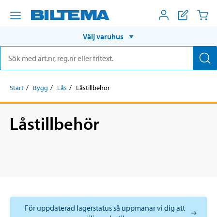
Välj varuhus
Start
Bygg
Lås
Låstillbehör
Låstillbehör
För uppdaterad lagerstatus så uppmanar vi dig att