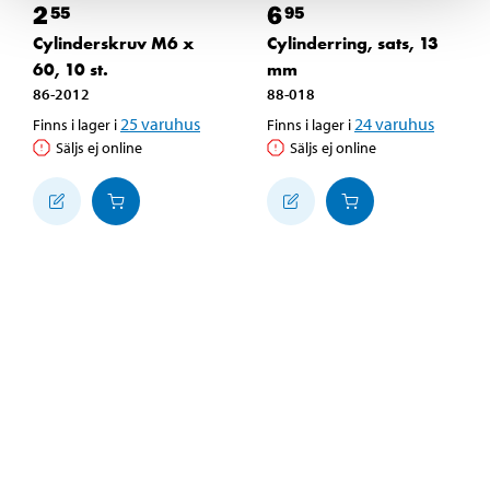
2
6
55
95
Cylinderskruv M6 x
Cylinderring, sats, 13
60, 10 st.
mm
86-2012
88-018
25
varuhus
24
varuhus
Finns i lager i
Finns i lager i
Säljs ej online
Säljs ej online