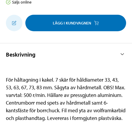
Säljs online
LÄGG I KUNDVAGNEN
Beskrivning
För håltagning i kakel. 7 skär för håldiameter 33, 43,
53, 63, 67, 73, 83 mm. Sågyta av hårdmetall. OBS! Max.
varvtal: 500 r/min. Hållare av pressgjuten aluminium.
Centrumborr med spets av hårdmetall samt 6-
kantsfäste för borrchuck. Fil med yta av wolframkarbid
och plasthandtag. Levereras i formgjuten plastväska.