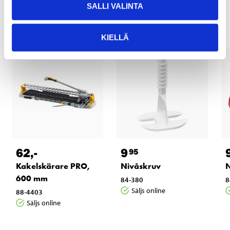
Andra kunder köpte också
SALLI VALINTA
KIELLÄ
62
,-
9
95
Kakelskärare PRO,
Nivåskruv
N
600 mm
84-380
8
Säljs online
88-4403
Säljs online