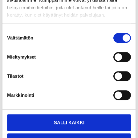
sivustoamme. Kumppanimme voivat yhdistää näitä
Centrumborr till 16-506
tietoja muihin tietoihin, joita olet antanut heille tai joita on
16-507
kerätty, kun olet käyttänyt heidän palvelujaan.
Finns i lager i
23
varuhus
Säljs online
Suostumuksen
Välttämätön
valinta
7
95
Mieltymykset
Tilastot
Markkinointi
Köp & Hämta
Köp & Hämta i ditt varuhus inom 2 timmar!
LÄS MER
SALLI KAIKKI