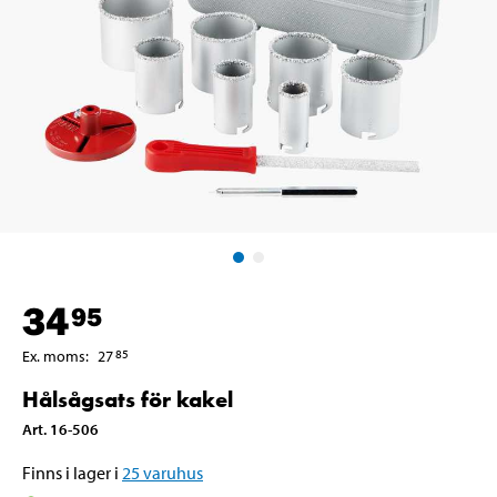
34
95
Ex. moms
:
27
85
Hålsågsats för kakel
Art
.
16-506
Finns i lager i
25
varuhus