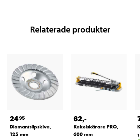
Relaterade produkter
24
62
,-
95
Diamantslipskiva,
Kakelskärare PRO,
K
125 mm
600 mm
1