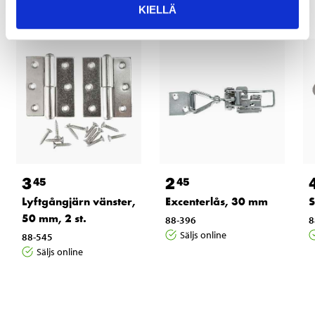
KIELLÄ
3
2
45
45
Lyftgångjärn vänster,
Excenterlås, 30 mm
S
50 mm, 2 st.
88-396
8
Säljs online
88-545
Säljs online