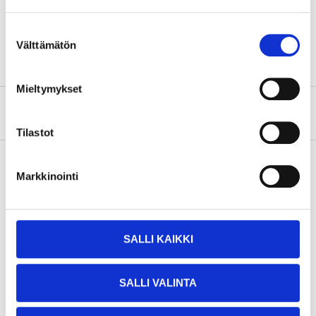
Bredd
40 mm
Suostumuksen
Typ
Höger
Välttämätön
valinta
Mieltymykset
Om tillverkaren
Tilastot
Markkinointi
Köp & Hämta
Köp & Hämta i ditt varuhus inom 2 timmar!
LÄS MER
SALLI KAIKKI
SALLI VALINTA
Andra kunder köpte också