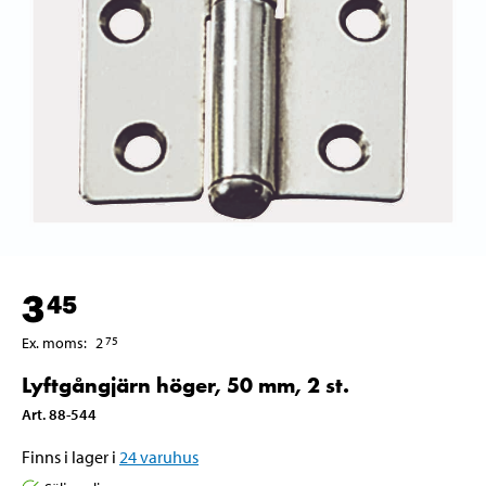
3
45
Ex. moms
:
2
75
Lyftgångjärn höger, 50 mm, 2 st.
Art
.
88-544
Finns i lager i
24
varuhus