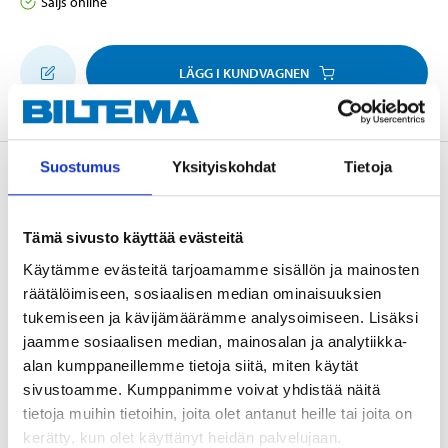
Säljs online
LÄGG I KUNDVAGNEN
Suostumus
Yksityiskohdat
Tietoja
Beskrivning
Tämä sivusto käyttää evästeitä
Elförzinkat lyftgångjärn med medföljande
Käytämme evästeitä tarjoamamme sisällön ja mainosten
monteringsskruv M3 x 16 mm.
räätälöimiseen, sosiaalisen median ominaisuuksien
tukemiseen ja kävijämäärämme analysoimiseen. Lisäksi
jaamme sosiaalisen median, mainosalan ja analytiikka-
alan kumppaneillemme tietoja siitä, miten käytät
Teknisk specifikation
sivustoamme. Kumppanimme voivat yhdistää näitä
tietoja muihin tietoihin, joita olet antanut heille tai joita on
Höjd
50 mm
kerätty, kun olet käyttänyt heidän palvelujaan.