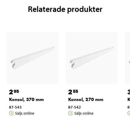
Relaterade produkter
2
2
95
55
Konsol, 370 mm
Konsol, 270 mm
K
87-543
87-542
8
Säljs online
Säljs online