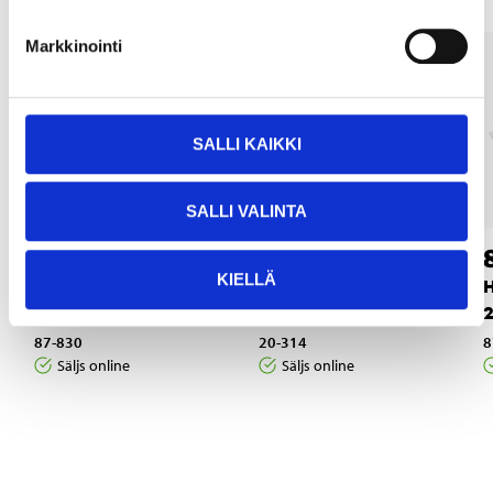
Markkinointi
SALLI KAIKKI
SALLI VALINTA
6
3
95
95
KIELLÄ
Hyllplan vitt, 80 x 20
Vinkelkonsol, 250
H
x 1,8 cm
mm, 2 st.
2
87-830
20-314
8
Säljs online
Säljs online