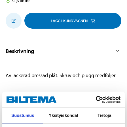
Säljs online
LÄGG I KUNDVAGNEN
Beskrivning
Av lackerad pressad plåt. Skruv och plugg medföljer.
Teknisk specifikation
Höjd
150 mm
Suostumus
Yksityiskohdat
Tietoja
Djup
200 mm