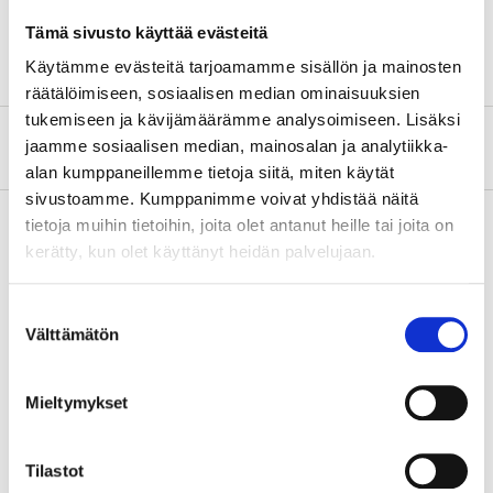
Max belastning
20 kg (par)
Tämä sivusto käyttää evästeitä
Käytämme evästeitä tarjoamamme sisällön ja mainosten
räätälöimiseen, sosiaalisen median ominaisuuksien
tukemiseen ja kävijämäärämme analysoimiseen. Lisäksi
Om tillverkaren
jaamme sosiaalisen median, mainosalan ja analytiikka-
alan kumppaneillemme tietoja siitä, miten käytät
sivustoamme. Kumppanimme voivat yhdistää näitä
tietoja muihin tietoihin, joita olet antanut heille tai joita on
kerätty, kun olet käyttänyt heidän palvelujaan.
Köp & Hämta
Köp & Hämta i ditt varuhus inom 2 timmar!
Suostumuksen
Välttämätön
valinta
LÄS MER
Mieltymykset
Andra kunder köpte också
Tilastot