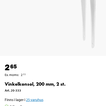
2
65
Ex. moms
:
2
11
Vinkelkonsol, 200 mm, 2 st.
Art
.
20-333
Finns i lager i
25
varuhus