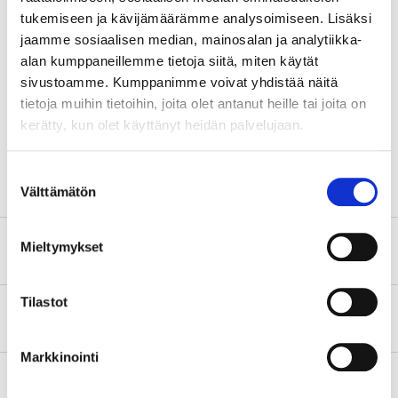
400–1200 rpm
tukemiseen ja kävijämäärämme analysoimiseen. Lisäksi
Varvtal
(rekommenderat)
jaamme sosiaalisen median, mainosalan ja analytiikka-
Antal
100 st.
alan kumppaneillemme tietoja siitä, miten käytät
sivustoamme. Kumppanimme voivat yhdistää näitä
Mått
tietoja muihin tietoihin, joita olet antanut heille tai joita on
Diameter
6,5 mm
kerätty, kun olet käyttänyt heidän palvelujaan.
Längd
55 mm
Suostumuksen
Välttämätön
valinta
Mieltymykset
Säkerhetsinformation och övriga dokument
Tilastot
Om tillverkaren
Markkinointi