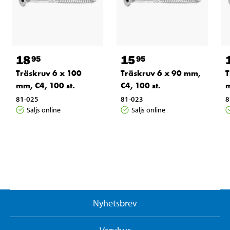
18
15
95
95
Träskruv 6 x 100
Träskruv 6 x 90 mm,
T
mm, C4, 100 st.
C4, 100 st.
m
81-025
81-023
8
Säljs online
Säljs online
Nyhetsbrev