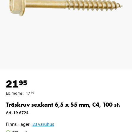
21
95
Ex. moms
:
17
49
Träskruv sexkant 6,5 x 55 mm, C4, 100 st.
Art
.
19-6724
Finns i lager i
23
varuhus