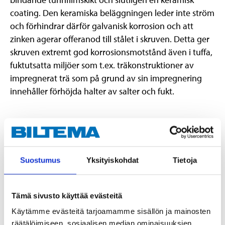
coating. Den keramiska beläggningen leder inte ström
och förhindrar därför galvanisk korrosion och att
zinken agerar offeranod till stålet i skruven. Detta ger
skruven extremt god korrosionsmotstånd även i tuffa,
fuktutsatta miljöer som t.ex. träkonstruktioner av
impregnerat trä som på grund av sin impregnering
innehåller förhöjda halter av salter och fukt.
Teknisk specifikation
Material
Kolstål
Suostumus
Yksityiskohdat
Tietoja
Blankförzinkad, FZB +
Ytbehandling
Ruspert 1500
Tämä sivusto käyttää evästeitä
Korrosivitetsklass
C4
Käytämme evästeitä tarjoamamme sisällön ja mainosten
Saltspraytest
1500 h
räätälöimiseen, sosiaalisen median ominaisuuksien