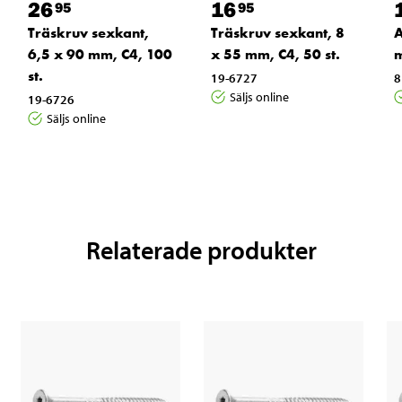
26
16
95
95
Träskruv sexkant,
Träskruv sexkant, 8
A
6,5 x 90 mm, C4, 100
x 55 mm, C4, 50 st.
st.
19-6727
8
Säljs online
19-6726
Säljs online
Relaterade produkter