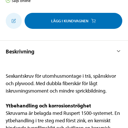
Säljs online
LÄGG I KUNDVAGNEN
Beskrivning
Sexkantskruv för utomhusmontage i trä, spånskivor
och plywood. Med dubbla fiberskär för lågt
iskruvningsmoment och mindre sprickbildning.
Ytbehandling och korrosionströghet
Skruvarna är belagda med Ruspert 1500-systemet. En
ytbehandling i tre steg med först zink, en kemiskt
bindande tunnfilmskikt och slutligen en keramisk