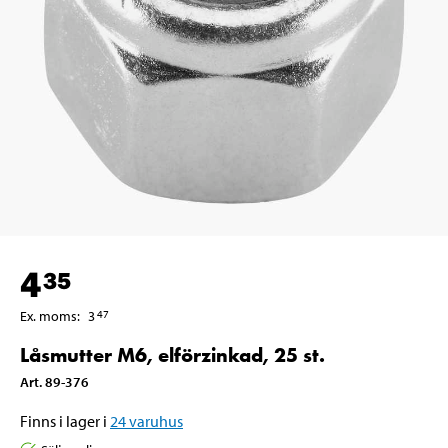
4
35
Ex. moms
:
3
47
Låsmutter M6, elförzinkad, 25 st.
Art
.
89-376
Finns i lager i
24
varuhus