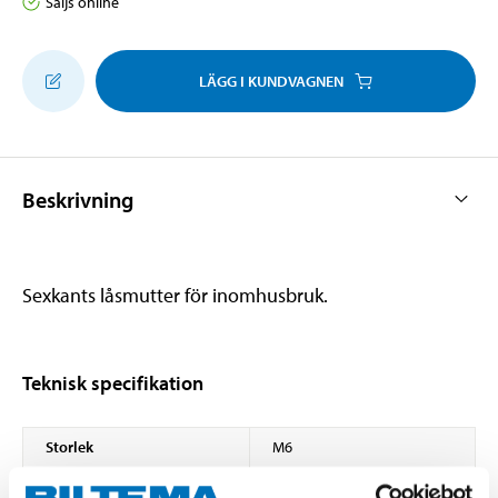
Säljs online
LÄGG I KUNDVAGNEN
Beskrivning
Sexkants låsmutter för inomhusbruk.
Teknisk specifikation
Storlek
M6
Stigning
1 mm