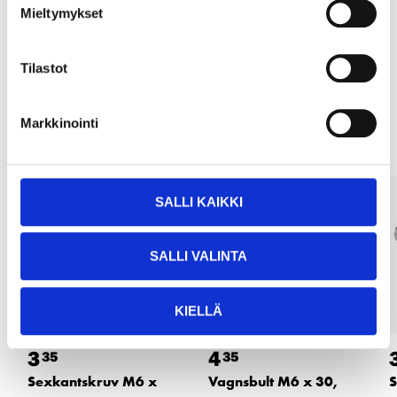
Köp & Hämta i ditt varuhus inom 2 timmar!
Mieltymykset
LÄS MER
Tilastot
Andra kunder köpte också
Markkinointi
SALLI KAIKKI
SALLI VALINTA
KIELLÄ
3
4
35
35
Sexkantskruv M6 x
Vagnsbult M6 x 30,
S