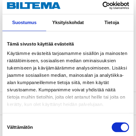
Teknisk specifikation
Storlek
M16
Suostumus
Yksityiskohdat
Tietoja
Längd
145 mm
Antal
10 st.
Tämä sivusto käyttää evästeitä
Material
Kolstål
Käytämme evästeitä tarjoamamme sisällön ja mainosten
Ytbehandling
Varmförzinkad, FZV
räätälöimiseen, sosiaalisen median ominaisuuksien
tukemiseen ja kävijämäärämme analysoimiseen. Lisäksi
Hållfasthetsklass
8.8
jaamme sosiaalisen median, mainosalan ja analytiikka-
alan kumppaneillemme tietoja siitä, miten käytät
sivustoamme. Kumppanimme voivat yhdistää näitä
tietoja muihin tietoihin, joita olet antanut heille tai joita on
Om tillverkaren
kerätty, kun olet käyttänyt heidän palvelujaan.
Suostumuksen
Välttämätön
valinta