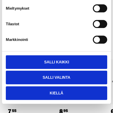
Köp & Hämta
Mieltymykset
Köp & Hämta i ditt varuhus inom 2 timmar!
LÄS MER
Tilastot
Andra kunder köpte också
Markkinointi
SALLI KAIKKI
SALLI VALINTA
KIELLÄ
7
8
55
95