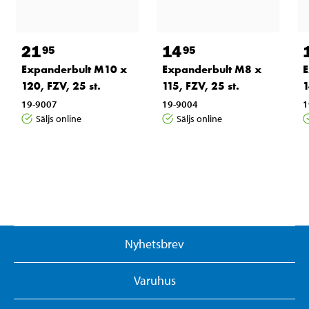
21
14
95
95
Expanderbult M10 x
Expanderbult M8 x
E
120, FZV, 25 st.
115, FZV, 25 st.
1
19-9007
19-9004
1
Säljs online
Säljs online
Nyhetsbrev
Varuhus