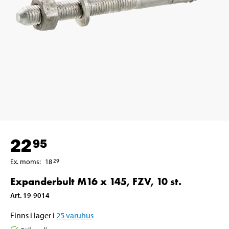
22
95
Ex. moms
:
18
29
Expanderbult M16 x 145, FZV, 10 st.
Art
.
19-9014
Finns i lager i
25
varuhus