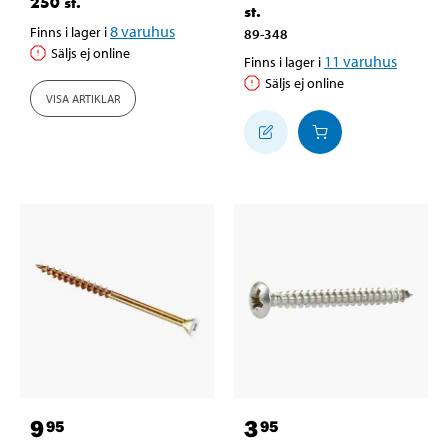
250 st.
st.
8
varuhus
Finns i lager i
89-348
Säljs ej online
11
varuhus
Finns i lager i
Säljs ej online
VISA ARTIKLAR
9
3
95
95