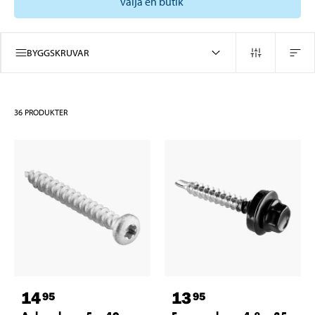
välja en butik
BYGGSKRUVAR
36
PRODUKTER
14
13
95
95