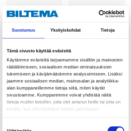
Suostumus
Yksityiskohdat
Tietoja
Tämä sivusto käyttää evästeitä
7
13
95
95
Käytämme evästeitä tarjoamamme sisällön ja mainosten
Handtagsskruv M5 x
Farmarskruv 4,8 x 35
räätälöimiseen, sosiaalisen median ominaisuuksien
90 mm, 10 st.
mm, elförzinkad, 100
tukemiseen ja kävijämäärämme analysoimiseen. Lisäksi
89-338
st.
jaamme sosiaalisen median, mainosalan ja analytiikka-
89-246
16
varuhus
Finns i lager i
alan kumppaneillemme tietoja siitä, miten käytät
Säljs ej online
7
varuhus
Finns i lager i
sivustoamme. Kumppanimme voivat yhdistää näitä
Säljs ej online
tietoja muihin tietoihin, joita olet antanut heille tai joita on
kerätty, kun olet käyttänyt heidän palvelujaan.
Suostumuksen
Välttämätön