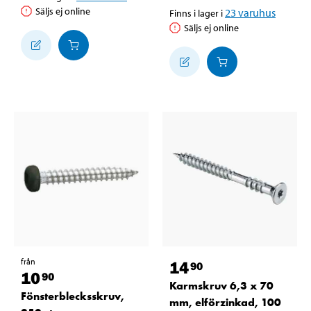
Säljs ej online
23
varuhus
Finns i lager i
Säljs ej online
från
14
90
10
90
Karmskruv 6,3 x 70
Fönsterblecksskruv,
mm, elförzinkad, 100