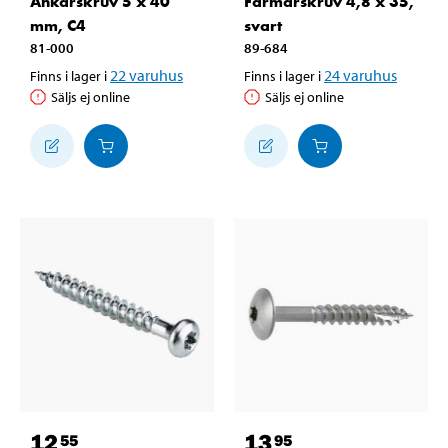
Ankarskruv 5 x 40
Farmarskruv 4,8 x 35,
mm, C4
svart
81-000
89-684
22
varuhus
24
varuhus
Finns i lager i
Finns i lager i
Säljs ej online
Säljs ej online
12
13
55
95