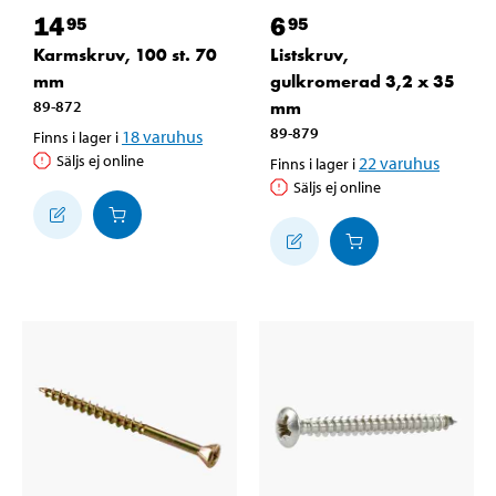
14
6
95
95
Karmskruv, 100 st. 70
Listskruv,
mm
gulkromerad 3,2 x 35
89-872
mm
89-879
18
varuhus
Finns i lager i
Säljs ej online
22
varuhus
Finns i lager i
Säljs ej online