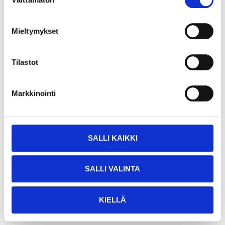
valinta
Mieltymykset
Tilastot
Markkinointi
6
6
95
55
Karmskruv 7 x 90 mm,
Karmskruv, 10 st. 90
SALLI KAIKKI
elförzinkad, 8 st.
mm
89-333
89-873
SALLI VALINTA
25
varuhus
25
varuhus
Finns i lager i
Finns i lager i
Säljs ej online
Säljs ej online
KIELLÄ