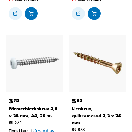
3
5
75
95
Fönsterbleckskruv 3,5
Listskruv,
x 25 mm, A4, 25 st.
gulkromerad 3,2 x 25
89-574
mm
89-878
25
varuhus
Finns i lager i