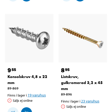
9
8
55
95
Konsolskruv 4,8 x 22
Listskruv,
mm
gulkromerad 3,2 x 45
89-869
mm
89-896
19
varuhus
Finns i lager i
Säljs ej online
23
varuhus
Finns i lager i
Säljs ej online