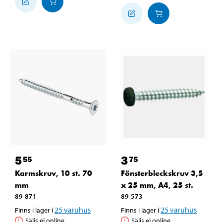
5
3
55
75
Karmskruv, 10 st. 70
Fönsterbleckskruv 3,5
mm
x 25 mm, A4, 25 st.
89-871
89-573
25
varuhus
25
varuhus
Finns i lager i
Finns i lager i
Säljs ej online
Säljs ej online