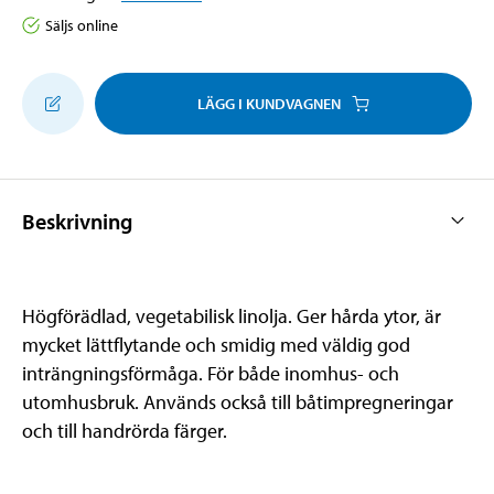
Säljs online
LÄGG I KUNDVAGNEN
Beskrivning
Högförädlad, vegetabilisk linolja. Ger hårda ytor, är
mycket lättflytande och smidig med väldig god
inträngningsförmåga. För både inomhus- och
utomhusbruk. Används också till båtimpregneringar
och till handrörda färger.