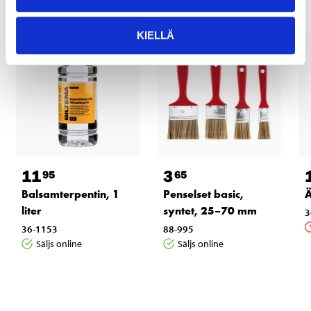
KIELLÄ
11
3
95
65
Balsamterpentin, 1
Penselset basic,
Ä
liter
syntet, 25–70 mm
3
36-1153
88-995
Säljs online
Säljs online