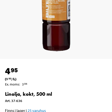
4
95
(
9
/
L
)
90
Ex. moms
:
3
94
Linolja, kokt, 500 ml
Art
.
37-636
Finns i lager i
25
varuhus