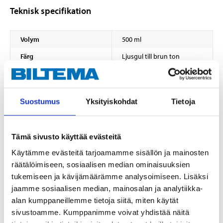
Teknisk specifikation
Volym
500 ml
Färg
Ljusgul till brun ton
Typ
Linolja
Flampunkt
>150 °C
Suostumus
Yksityiskohdat
Tietoja
Pensel, rulle eller
Appliceringsmetod
högtryckspruta
Densitet
0,93 kg/dm³
Tämä sivusto käyttää evästeitä
Dammtorr
24 timmar
Käytämme evästeitä tarjoamamme sisällön ja mainosten
minst 48–72 timmar
räätälöimiseen, sosiaalisen median ominaisuuksien
Övermålningsbar
(beroende på temperatur)
tukemiseen ja kävijämäärämme analysoimiseen. Lisäksi
Spädning/rengöring
Lacknafta eller Terpentin
jaamme sosiaalisen median, mainosalan ja analytiikka-
alan kumppaneillemme tietoja siitä, miten käytät
Appliceringsförhållande
> +2 °C
sivustoamme. Kumppanimme voivat yhdistää näitä