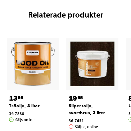
Relaterade produkter
13
19
95
95
Träolja, 3 liter
Slipersolja,
L
svartbrun, 3 liter
36-7880
3
Säljs online
36-7651
Säljs ej online