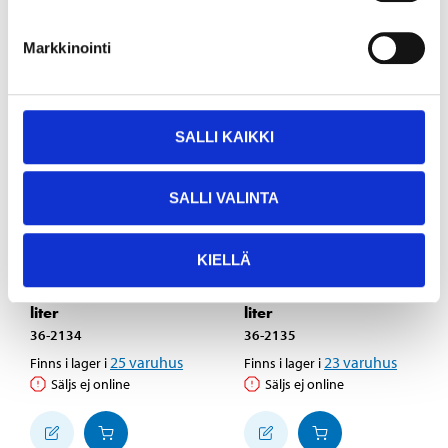
Markkinointi
SALLI KAIKKI
SALLI VALINTA
14
44
95
95
KIELLÄ
Takfärg CEILING, 3
Takfärg CEILING, 10
liter
liter
36-2134
36-2135
25
varuhus
23
varuhus
Finns i lager i
Finns i lager i
Säljs ej online
Säljs ej online