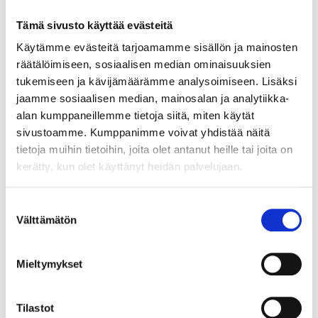
Tämä sivusto käyttää evästeitä
Käytämme evästeitä tarjoamamme sisällön ja mainosten
räätälöimiseen, sosiaalisen median ominaisuuksien
tukemiseen ja kävijämäärämme analysoimiseen. Lisäksi
jaamme sosiaalisen median, mainosalan ja analytiikka-
alan kumppaneillemme tietoja siitä, miten käytät
sivustoamme. Kumppanimme voivat yhdistää näitä
tietoja muihin tietoihin, joita olet antanut heille tai joita on
kerätty, kun olet käyttänyt heidän palvelujaan.
14
23
95
95
Tak- och väggfärg,
Tak- och väggfärg,
Suostumuksen
helmatt, 5 liter
helmatt, 10 liter
Välttämätön
valinta
36-2033
36-2038
25
varuhus
21
varuhus
Finns i lager i
Finns i lager i
Säljs ej online
Säljs ej online
Mieltymykset
Tilastot