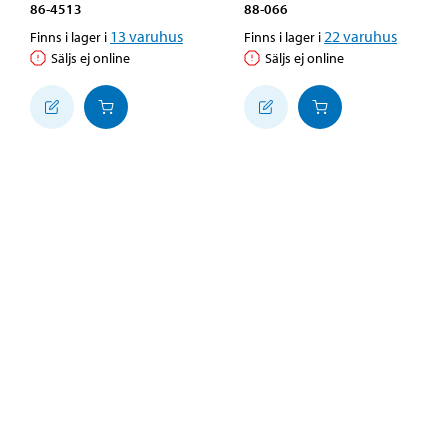
86-4513
88-066
13
varuhus
22
varuhus
Finns i lager i
Finns i lager i
Säljs ej online
Säljs ej online