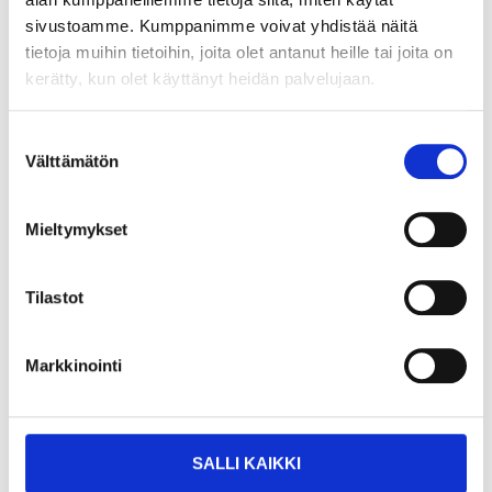
19-2797
88-061
sivustoamme. Kumppanimme voivat yhdistää näitä
25
varuhus
24
varuhus
Finns i lager i
Finns i lager i
tietoja muihin tietoihin, joita olet antanut heille tai joita on
Säljs ej online
Säljs ej online
kerätty, kun olet käyttänyt heidän palvelujaan.
Suostumuksen
Välttämätön
valinta
Mieltymykset
Tilastot
Markkinointi
11
5
95
95
SALLI KAIKKI
Fogpistol, droppfri
Silikonfogset, 7 delar