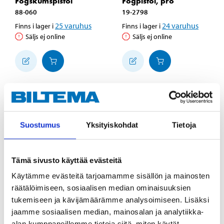
Fogskumspistol
Fogpistol, pro
88-060
19-2798
25
varuhus
24
varuhus
Finns i lager i
Finns i lager i
Säljs ej online
Säljs ej online
Suostumus
Yksityiskohdat
Tietoja
Tämä sivusto käyttää evästeitä
Käytämme evästeitä tarjoamamme sisällön ja mainosten
räätälöimiseen, sosiaalisen median ominaisuuksien
tukemiseen ja kävijämäärämme analysoimiseen. Lisäksi
4
26
95
95
jaamme sosiaalisen median, mainosalan ja analytiikka-
Fogpistol
Fogskumspistol, pro
alan kumppaneillemme tietoja siitä, miten käytät