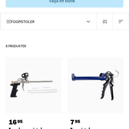
välja en butik
FOGPISTOLER
8
PRODUKTER
16
7
95
95