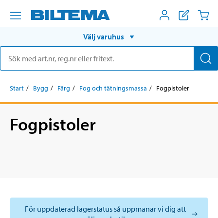
Välj varuhus
Start
Bygg
Färg
Fog och tätningsmassa
Fogpistoler
Fogpistoler
För uppdaterad lagerstatus så uppmanar vi dig att