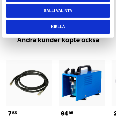
Köp & Hämta
Köp & Hämta i ditt varuhus inom 2 timmar!
SALLI VALINTA
LÄS MER
KIELLÄ
Andra kunder köpte också
7
94
55
95