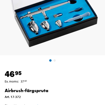
46
95
Ex. moms
:
37
41
Airbrush-färgspruta
Art
.
17-372