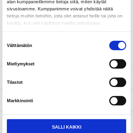
alan kumppaneillemme tietoja siitä, miten käytät
Teknisk specifikation
sivustoamme. Kumppanimme voivat yhdistää näitä
tietoja muihin tietoihin, joita olet antanut heille tai joita on
kerätty, kun olet käyttänyt heidän palvelujaan.
Munstycke
Ø 0,30 mm
Rekommenderat tryck
1,0-3,5 bar
Suostumuksen
Volym
2, 5 & 13 MM, ml
Välttämätön
valinta
Mieltymykset
Säkerhetsinformation och övriga dokument
Tilastot
Om tillverkaren
Markkinointi
SALLI KAIKKI