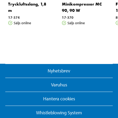
Tryckluftsslang, 1,8
Minikompressor MC
F
m
90, 90 W
1
17-374
17-370
8
Säljs online
Säljs online
Nyhetsbrev
Varuhus
Hantera cookies
Whistleblowing System