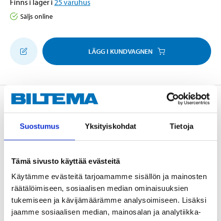
Finns i lager i
25
varuhus
Säljs online
LÄGG I KUNDVAGNEN
Beskrivning
Suostumus
Yksityiskohdat
Tietoja
Med 3 överliggande koppar, 2, 5 och 13 ml.
Tämä sivusto käyttää evästeitä
För mer avancerad retuschering, nagel- och
Käytämme evästeitä tarjoamamme sisällön ja mainosten
hantverksmålning, m.m.
räätälöimiseen, sosiaalisen median ominaisuuksien
Munstycke 0,3 mm.
tukemiseen ja kävijämäärämme analysoimiseen. Lisäksi
jaamme sosiaalisen median, mainosalan ja analytiikka-