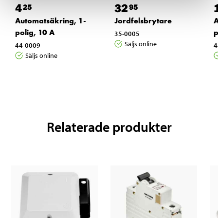
4
32
25
95
Automatsäkring, 1-
Jordfelsbrytare
A
polig, 10 A
p
35-0005
Säljs online
44-0009
4
Säljs online
Relaterade produkter