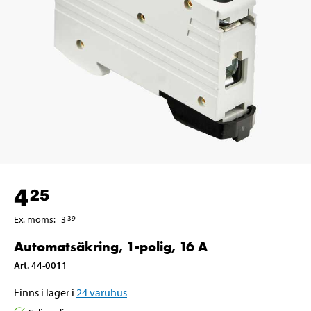
4
25
Ex. moms
:
3
39
Automatsäkring, 1-polig, 16 A
Art
.
44-0011
Finns i lager i
24
varuhus