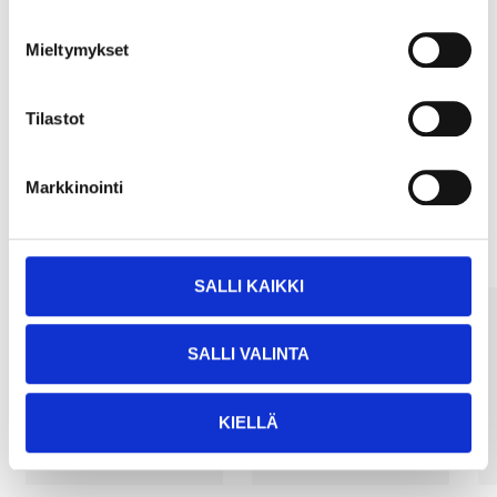
Köp & Hämta
Mieltymykset
Köp & Hämta i ditt varuhus inom 2 timmar!
LÄS MER
Tilastot
Markkinointi
Andra kunder köpte också
SALLI KAIKKI
SALLI VALINTA
KIELLÄ