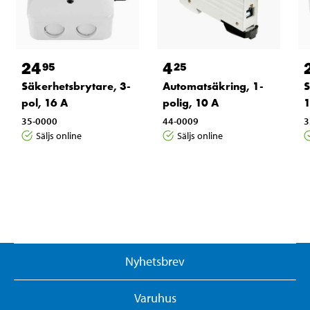
24
4
95
25
Säkerhetsbrytare, 3-
Automatsäkring, 1-
S
pol, 16 A
polig, 10 A
1
35-0000
44-0009
3
Säljs online
Säljs online
Nyhetsbrev
Varuhus