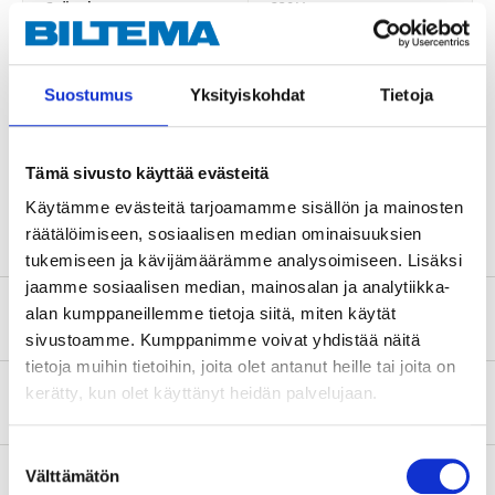
Spänning
230 V~
Ström
16 A
Poltyp
1-polig
Suostumus
Yksityiskohdat
Tietoja
Brytförmåga
10 kA
Omgivningstemperatur
-25 – +40 °C
Tämä sivusto käyttää evästeitä
Kapslingsklass
IP20
Käytämme evästeitä tarjoamamme sisällön ja mainosten
räätälöimiseen, sosiaalisen median ominaisuuksien
tukemiseen ja kävijämäärämme analysoimiseen. Lisäksi
jaamme sosiaalisen median, mainosalan ja analytiikka-
alan kumppaneillemme tietoja siitä, miten käytät
Säkerhetsinformation och övriga dokument
sivustoamme. Kumppanimme voivat yhdistää näitä
tietoja muihin tietoihin, joita olet antanut heille tai joita on
kerätty, kun olet käyttänyt heidän palvelujaan.
Om tillverkaren
Suostumuksen
Välttämätön
valinta