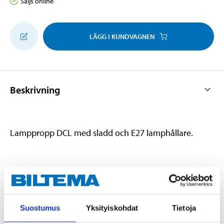
Säljs online
LÄGG I KUNDVAGNEN
Beskrivning
Lamppropp DCL med sladd och E27 lamphållare.
Teknisk specifikation
Kabellängd
10 cm
Suostumus
Yksityiskohdat
Tietoja