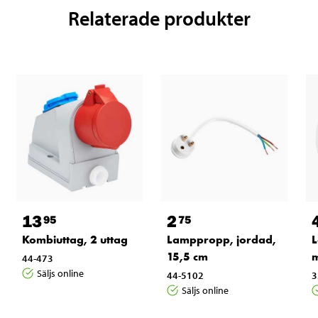
Relaterade produkter
13
2
95
75
Kombiuttag, 2 uttag
Lamppropp, jordad,
L
15,5 cm
44-473
Säljs online
44-5102
3
Säljs online