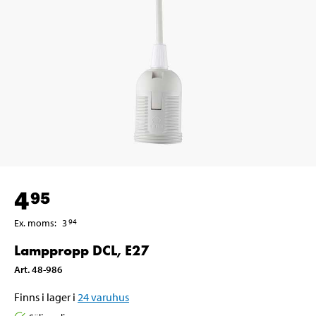
4
95
Ex. moms
:
3
94
Lamppropp DCL, E27
Art
.
48-986
Finns i lager i
24
varuhus