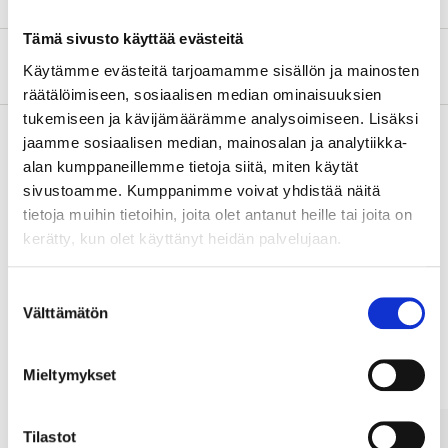
Tämä sivusto käyttää evästeitä
Om tillverkaren
Käytämme evästeitä tarjoamamme sisällön ja mainosten
räätälöimiseen, sosiaalisen median ominaisuuksien
tukemiseen ja kävijämäärämme analysoimiseen. Lisäksi
jaamme sosiaalisen median, mainosalan ja analytiikka-
alan kumppaneillemme tietoja siitä, miten käytät
Köp & Hämta
sivustoamme. Kumppanimme voivat yhdistää näitä
Köp & Hämta i ditt varuhus inom 2 timmar!
tietoja muihin tietoihin, joita olet antanut heille tai joita on
kerätty, kun olet käyttänyt heidän palvelujaan.
LÄS MER
Suostumuksen
Välttämätön
valinta
Andra kunder köpte också
Mieltymykset
Tilastot