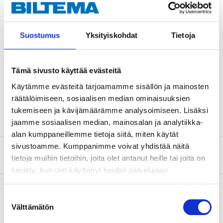
Teknisk specifikation
Kabeltyp
EKKJ
Suostumus
Yksityiskohdat
Tietoja
Kabelarea
3 x 2,5 + 2,5 mm²
Spänning
0,6/1 kV
Tämä sivusto käyttää evästeitä
Utvändig diameter
13 mm
Käytämme evästeitä tarjoamamme sisällön ja mainosten
räätälöimiseen, sosiaalisen median ominaisuuksien
Kabellängd
10 m
tukemiseen ja kävijämäärämme analysoimiseen. Lisäksi
jaamme sosiaalisen median, mainosalan ja analytiikka-
alan kumppaneillemme tietoja siitä, miten käytät
sivustoamme. Kumppanimme voivat yhdistää näitä
Om tillverkaren
tietoja muihin tietoihin, joita olet antanut heille tai joita on
kerätty, kun olet käyttänyt heidän palvelujaan.
Suostumuksen
Välttämätön
valinta
Köp & Hämta