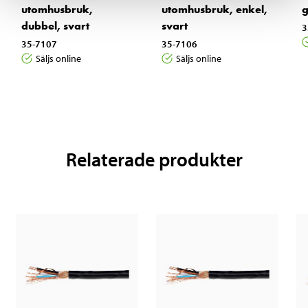
utomhusbruk,
utomhusbruk, enkel,
dubbel, svart
svart
3
35-7107
35-7106
Säljs online
Säljs online
Relaterade produkter