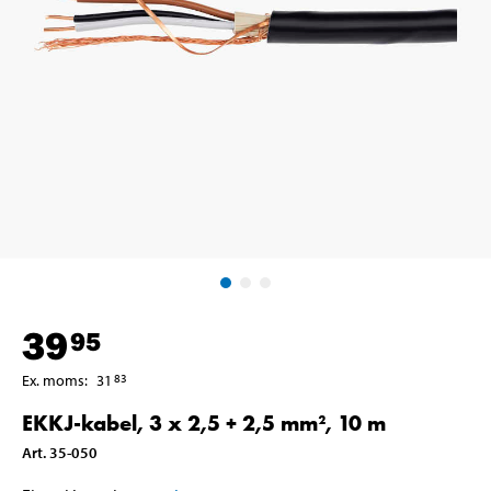
39
95
Ex. moms
:
31
83
EKKJ-kabel, 3 x 2,5 + 2,5 mm², 10 m
Art
.
35-050