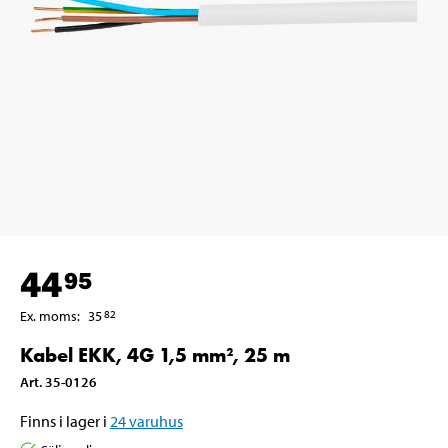
44
95
Ex. moms
:
35
82
Kabel EKK, 4G 1,5 mm², 25 m
Art
.
35-0126
Finns i lager i
24
varuhus