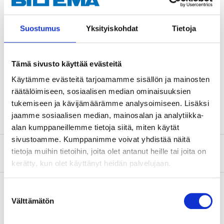
Teknisk specifikation
Suostumus
Yksityiskohdat
Tietoja
Kabeltyp
EKK
Kabelarea
4G 1,5 mm²
Spänning
300/500 V
Tämä sivusto käyttää evästeitä
Käytämme evästeitä tarjoamamme sisällön ja mainosten
Utvändig diameter
10 mm
räätälöimiseen, sosiaalisen median ominaisuuksien
Kabellängd
25 m
tukemiseen ja kävijämäärämme analysoimiseen. Lisäksi
jaamme sosiaalisen median, mainosalan ja analytiikka-
alan kumppaneillemme tietoja siitä, miten käytät
sivustoamme. Kumppanimme voivat yhdistää näitä
Om tillverkaren
tietoja muihin tietoihin, joita olet antanut heille tai joita on
kerätty, kun olet käyttänyt heidän palvelujaan.
Suostumuksen
Välttämätön
valinta
Köp & Hämta