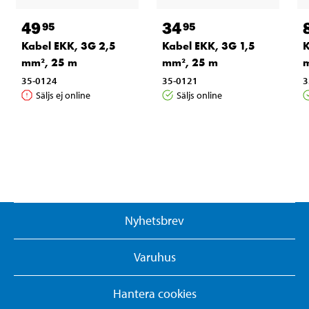
49
34
95
95
Kabel EKK, 3G 2,5
Kabel EKK, 3G 1,5
K
mm², 25 m
mm², 25 m
m
35-0124
35-0121
3
Säljs ej online
Säljs online
Nyhetsbrev
Varuhus
Hantera cookies