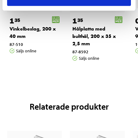
1
1
35
35
Vinkelbeslag, 200 x
Hålplatta med
V
40 mm
bulthål, 200 x 35 x
9
2,5 mm
87-510
1
Säljs online
87-8592
Säljs online
Relaterade produkter