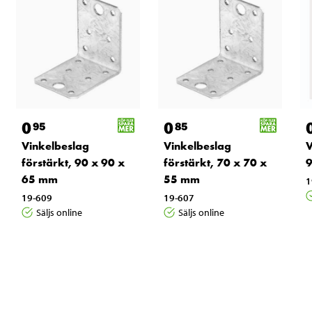
0
0
95
85
Vinkelbeslag
Vinkelbeslag
V
förstärkt, 90 x 90 x
förstärkt, 70 x 70 x
9
65 mm
55 mm
1
19-609
19-607
Säljs online
Säljs online