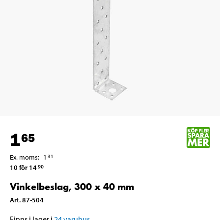
1
65
Ex. moms
:
1
31
10 för 14
90
Vinkelbeslag, 300 x 40 mm
Art
.
87-504
Finns i lager i
24
varuhus