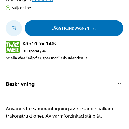
Säljs online
LÄGG I KUNDVAGNEN
Köp
10 för 14
90
Du sparar
1
60
Se alla våra “Köp fler, spar mer”-erbjudanden
Beskrivning
Används för sammanfogning av korsande balkar i
träkonstruktioner. Av varmförzinkad stålplåt.