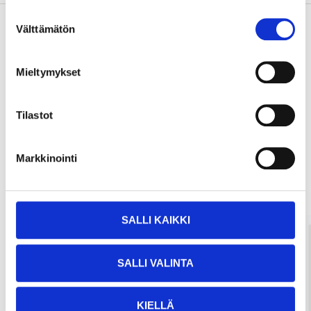
Suostumuksen
Välttämätön
valinta
Köp & Hämta
Mieltymykset
Köp & Hämta i ditt varuhus inom 2 timmar!
LÄS MER
Tilastot
Andra kunder köpte också
Markkinointi
SALLI KAIKKI
SALLI VALINTA
KIELLÄ