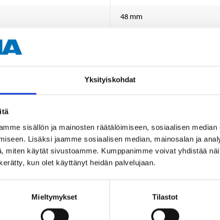
48 mm
4 mm
Ø 16 x 150 mm (gjutstöd)
Yksityiskohdat
itä
mme sisällön ja mainosten räätälöimiseen, sosiaalisen median
iseen. Lisäksi jaamme sosiaalisen median, mainosalan ja analy
, miten käytät sivustoamme. Kumppanimme voivat yhdistää näitä t
Andra kunder köpte också
n kerätty, kun olet käyttänyt heidän palvelujaan.
Mieltymykset
Tilastot