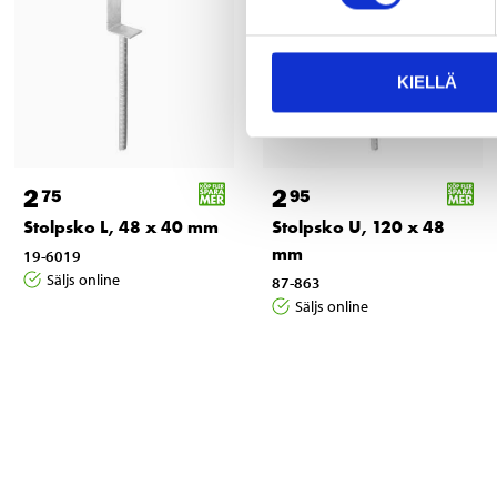
KIELLÄ
2
2
75
95
Stolpsko L, 48 x 40 mm
Stolpsko U, 120 x 48
mm
19-6019
Säljs online
87-863
Säljs online