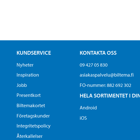
KUNDSERVICE
KONTAKTA OSS
Nyheter
09 427 05 830
Inspiration
asiakaspalvelu@biltema.fi
Jobb
FO-nummer:​ 882 692 302
Presentkort
HELA SORTIMENTET I DI
Biltemakortet
Android
Företagskunder
iOS
Integritetspolicy
Återkallelser