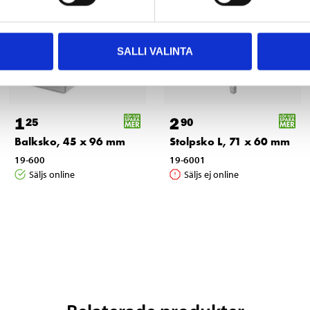
SALLI VALINTA
1
2
25
90
Balksko, 45 x 96 mm
Stolpsko L, 71 x 60 mm
19-600
19-6001
Säljs online
Säljs ej online