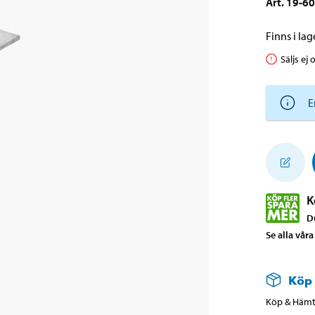
Art
.
19-6
Finns i lage
Säljs ej 
E
K
D
Se alla vår
Köp
Köp & Hämta