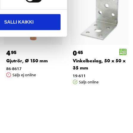
SALLI KAIKKI
4
0
95
45
Gjutrör, Ø 150 mm
Vinkelbeslag, 50 x 50 x
35 mm
86-8617
Säljs ej online
19-611
Säljs online