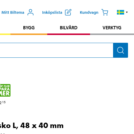
Mitt Biltema
Inköpslista
Kundvagn
BYGG
BILVÅRD
VERKTYG
2
15
sko L, 48 x 40 mm