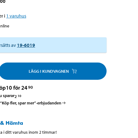
000
r i
1
varuhus
online
rsätts av
19-6019
LÄGG I KUNDVAGNEN
öp
10 för 24
90
u sparar
2
10
a “Köp fler, spar mer”-erbjudanden
 & Hämta
 i ditt varuhus inom 2 timmar!