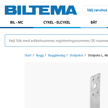
Välj varuhus
BIL - MC
CYKEL - ELCYKEL
BÅT
Start
Bygg
Byggbeslag
Stolpskor
Stolpsko L, 4