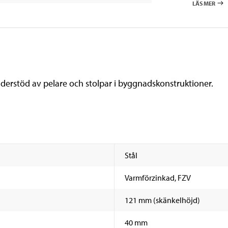
LÄS MER
understöd av pelare och stolpar i byggnadskonstruktioner.
Stål
Varmförzinkad, FZV
121 mm (skänkelhöjd)
40 mm