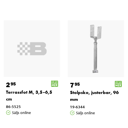
2
7
95
95
Terrassfot M, 3,5–6,5
Stolpsko, justerbar, 96
cm
mm
86-5525
19-6344
Säljs online
Säljs online