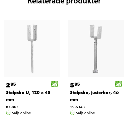
Relaterade produkter
2
5
95
95
Stolpsko U, 120 x 48
Stolpsko, justerbar, 46
mm
mm
87-863
19-6343
Säljs online
Säljs online