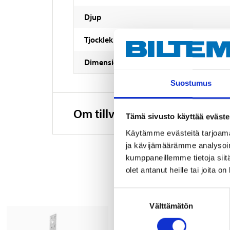
Djup
Tjocklek
Dimension
Suostumus
Om tillverkaren
Tämä sivusto käyttää eväste
Käytämme evästeitä tarjoama
ja kävijämäärämme analysoim
kumppaneillemme tietoja siitä
olet antanut heille tai joita o
Suostumuksen
Välttämätön
valinta