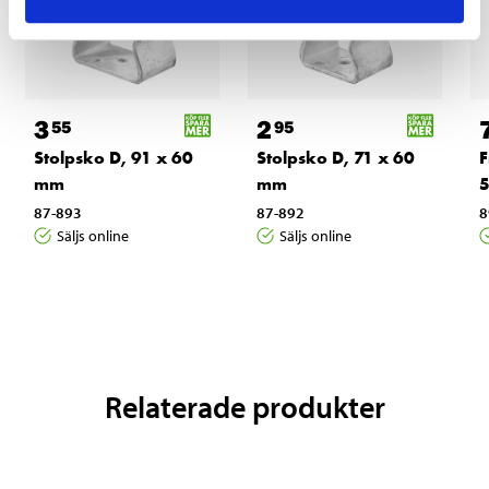
3
2
55
95
Stolpsko D, 91 x 60
Stolpsko D, 71 x 60
F
mm
mm
5
87-893
87-892
8
Säljs online
Säljs online
Relaterade produkter