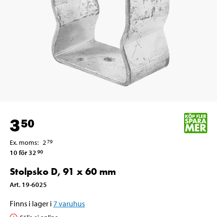
3
50
Ex. moms
:
2
79
10 för 32
90
Stolpsko D, 91 x 60 mm
Art
.
19-6025
Finns i lager i
7
varuhus