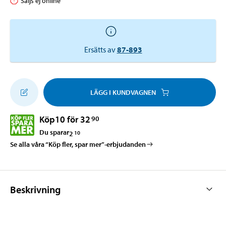
Säljs ej online
Ersätts av
87-893
LÄGG I KUNDVAGNEN
Köp
10 för 32
90
Du sparar
2
10
Se alla våra “Köp fler, spar mer”-erbjudanden
Beskrivning