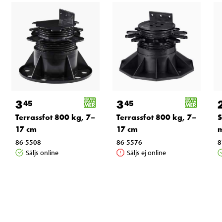
3
3
45
45
Terrassfot 800 kg, 7–
Terrassfot 800 kg, 7–
S
17 cm
17 cm
86-5508
86-5576
8
Säljs online
Säljs ej online