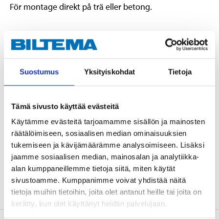
För montage direkt på trä eller betong.
Teknisk specifikation
Suostumus
Yksityiskohdat
Tietoja
Längd
91 mm
Bredd
60 mm
Höjd
150 mm
Tämä sivusto käyttää evästeitä
Käytämme evästeitä tarjoamamme sisällön ja mainosten
Godstjocklek
4 mm
räätälöimiseen, sosiaalisen median ominaisuuksien
Modell
D
tukemiseen ja kävijämäärämme analysoimiseen. Lisäksi
Material
Stål
jaamme sosiaalisen median, mainosalan ja analytiikka-
alan kumppaneillemme tietoja siitä, miten käytät
Ytbehandling
Varmförzinkad, FZV
sivustoamme. Kumppanimme voivat yhdistää näitä
tietoja muihin tietoihin, joita olet antanut heille tai joita on
kerätty, kun olet käyttänyt heidän palvelujaan.