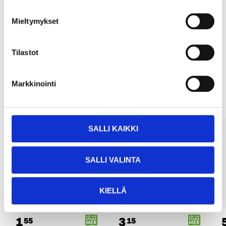
Köp & Hämta
Köp & Hämta i ditt varuhus inom 2 timmar!
Mieltymykset
LÄS MER
Tilastot
Andra kunder köpte också
Markkinointi
SALLI KAIKKI
SALLI VALINTA
KIELLÄ
1
3
55
15