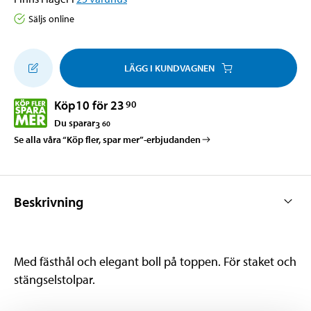
Säljs online
LÄGG I KUNDVAGNEN
Köp
10 för 23
90
Du sparar
3
60
Se alla våra “Köp fler, spar mer”-erbjudanden
Beskrivning
Med fästhål och elegant boll på toppen. För staket och
stängselstolpar.