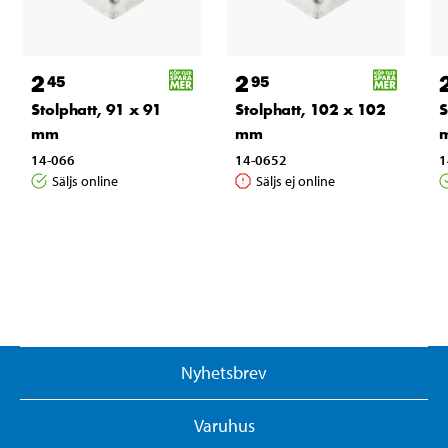
2
2
45
95
Stolphatt, 91 x 91
Stolphatt, 102 x 102
S
mm
mm
14-066
14-0652
1
Säljs online
Säljs ej online
Nyhetsbrev
Varuhus