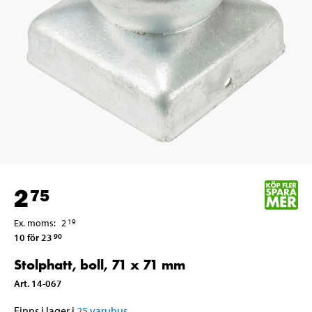
2
75
Ex. moms
:
2
19
10 för 23
90
Stolphatt, boll, 71 x 71 mm
Art
.
14-067
Finns i lager i
25
varuhus