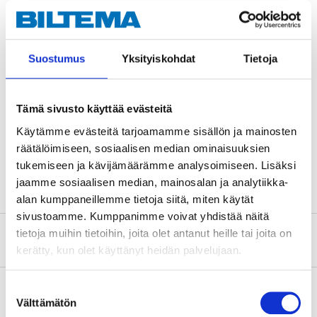
Teknisk specifikation
Suostumus
Yksityiskohdat
Tietoja
Längd
71 mm
Bredd
71 mm
Tämä sivusto käyttää evästeitä
Tjocklek
0,8–1,2 mm
Käytämme evästeitä tarjoamamme sisällön ja mainosten
Material
Stål
räätälöimiseen, sosiaalisen median ominaisuuksien
Ytbehandling
Varmförzinkad, FZV
tukemiseen ja kävijämäärämme analysoimiseen. Lisäksi
jaamme sosiaalisen median, mainosalan ja analytiikka-
alan kumppaneillemme tietoja siitä, miten käytät
sivustoamme. Kumppanimme voivat yhdistää näitä
tietoja muihin tietoihin, joita olet antanut heille tai joita on
Om tillverkaren
kerätty, kun olet käyttänyt heidän palvelujaan.
Suostumuksen
Välttämätön
valinta