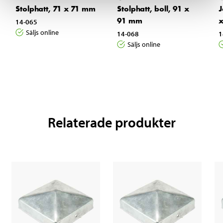
Stolphatt, 71 x 71 mm
Stolphatt, boll, 91 x
J
91 mm
14-065
Säljs online
14-068
1
Säljs online
Relaterade produkter