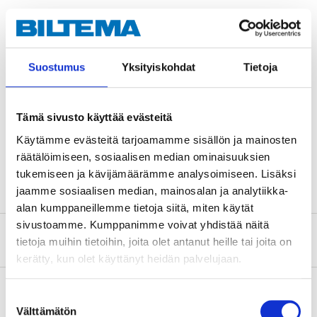
Teknisk specifikation
Längd
200 mm
Suostumus
Yksityiskohdat
Tietoja
Bredd
35 mm
Godstjocklek
2,5 mm
Tämä sivusto käyttää evästeitä
Bulthål
11 mm
Käytämme evästeitä tarjoamamme sisällön ja mainosten
räätälöimiseen, sosiaalisen median ominaisuuksien
Standard
EN 14545
tukemiseen ja kävijämäärämme analysoimiseen. Lisäksi
jaamme sosiaalisen median, mainosalan ja analytiikka-
alan kumppaneillemme tietoja siitä, miten käytät
sivustoamme. Kumppanimme voivat yhdistää näitä
Om tillverkaren
tietoja muihin tietoihin, joita olet antanut heille tai joita on
kerätty, kun olet käyttänyt heidän palvelujaan.
Suostumuksen
Välttämätön
valinta