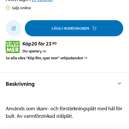
Säljs online
LÄGG I KUNDVAGNEN
Köp
20 för 23
90
Du sparar
3
10
Se alla våra “Köp fler, spar mer”-erbjudanden
Beskrivning
Används som skarv- och förstärkningsplåt med hål för
bult. Av varmförzinkad stålplåt.