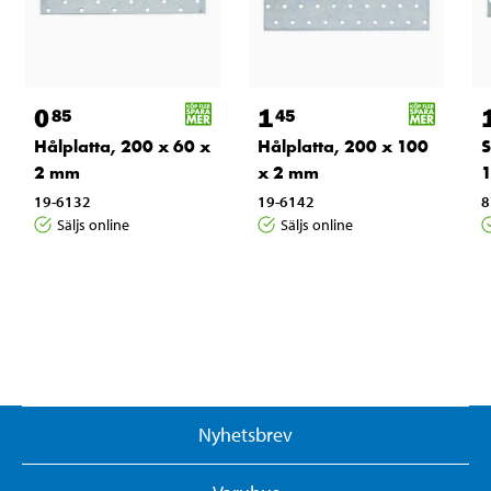
0
1
85
45
Hålplatta, 200 x 60 x
Hålplatta, 200 x 100
S
2 mm
x 2 mm
1
19-6132
19-6142
8
Säljs online
Säljs online
Nyhetsbrev