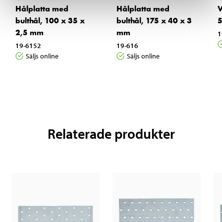
Hålplatta med
Hålplatta med
V
bulthål, 100 x 35 x
bulthål, 175 x 40 x 3
5
2,5 mm
mm
1
19-6152
19-616
Säljs online
Säljs online
Relaterade produkter