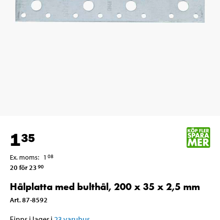
1
35
Ex. moms
:
1
08
20 för 23
90
Hålplatta med bulthål, 200 x 35 x 2,5 mm
Art
.
87-8592
Finns i lager i
23
varuhus