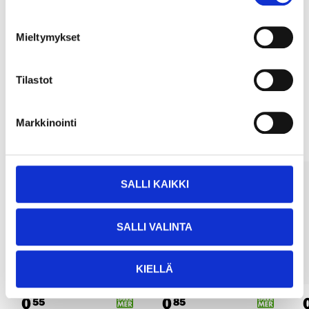
Köp & Hämta
Köp & Hämta i ditt varuhus inom 2 timmar!
Mieltymykset
LÄS MER
Tilastot
Andra kunder köpte också
Markkinointi
SALLI KAIKKI
SALLI VALINTA
KIELLÄ
0
0
55
85