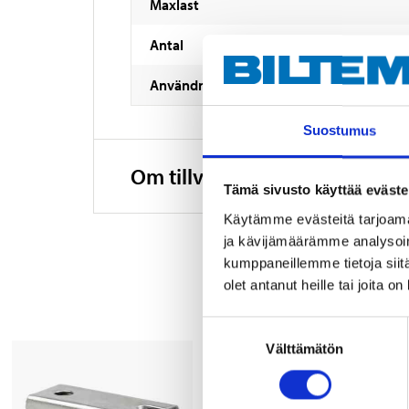
Maxlast
Antal
Användningsområde
Suostumus
Om tillverkaren
Tämä sivusto käyttää eväste
Käytämme evästeitä tarjoama
ja kävijämäärämme analysoim
kumppaneillemme tietoja siitä
olet antanut heille tai joita o
Suostumuksen
Välttämätön
valinta