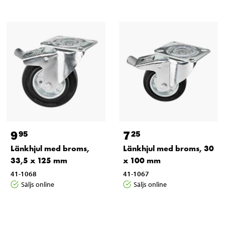
9
7
95
25
Länkhjul med broms,
Länkhjul med broms, 30
33,5 x 125 mm
x 100 mm
41-1068
41-1067
Säljs online
Säljs online