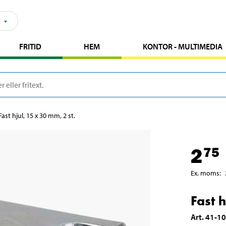
FRITID
HEM
KONTOR - MULTIMEDIA
Fast hjul, 15 x 30 mm, 2 st.
2
75
Ex. moms
:
Fast h
Art
.
41-1