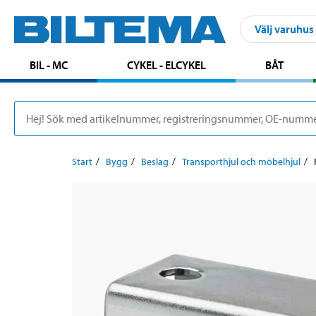
Välj varuhus
BIL - MC
CYKEL - ELCYKEL
BÅT
Start
Bygg
Beslag
Transporthjul och möbelhjul