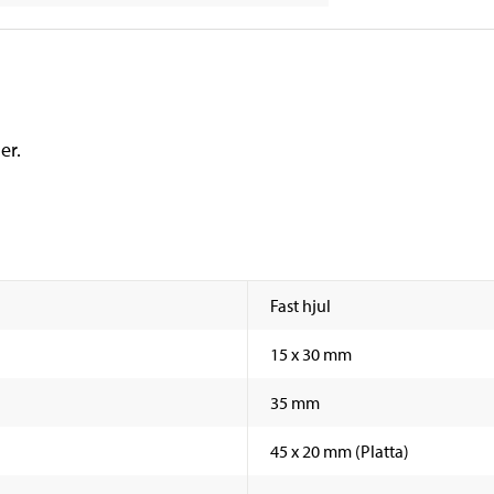
er.
Fast hjul
15 x 30 mm
35 mm
45 x 20 mm (Platta)