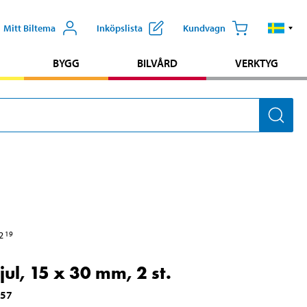
Mitt Biltema
Inköpslista
Kundvagn
BYGG
BILVÅRD
VERKTYG
2
19
jul, 15 x 30 mm, 2 st.
057