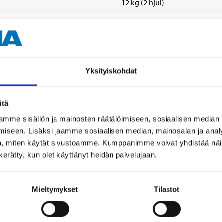
12 kg (2 hjul)
2 st.
Inomhus/utomhus
Yksityiskohdat
itä
mme sisällön ja mainosten räätälöimiseen, sosiaalisen median
iseen. Lisäksi jaamme sosiaalisen median, mainosalan ja analy
, miten käytät sivustoamme. Kumppanimme voivat yhdistää näitä t
Andra kunder köpte också
n kerätty, kun olet käyttänyt heidän palvelujaan.
Mieltymykset
Tilastot