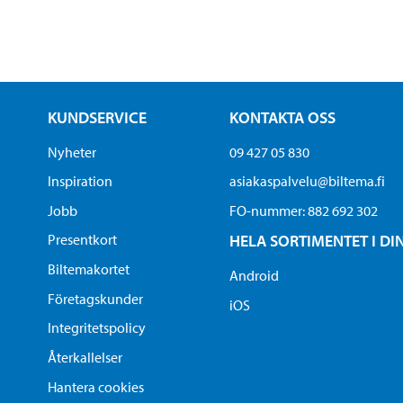
KUNDSERVICE
KONTAKTA OSS
Nyheter
09 427 05 830
Inspiration
asiakaspalvelu@biltema.fi
Jobb
FO-nummer:​ 882 692 302
Presentkort
HELA SORTIMENTET I DI
Biltemakortet
Android
Företagskunder
iOS
Integritetspolicy
Återkallelser
Hantera cookies