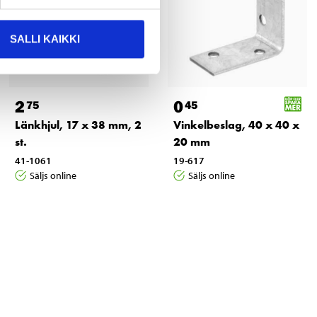
SALLI KAIKKI
2
0
75
45
Länkhjul, 17 x 38 mm, 2
Vinkelbeslag, 40 x 40 x
st.
20 mm
41-1061
19-617
Säljs online
Säljs online