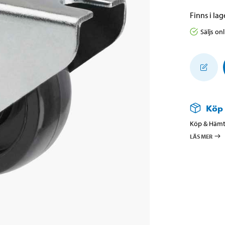
Finns i lage
Säljs on
Köp
Köp & Hämta
LÄS MER