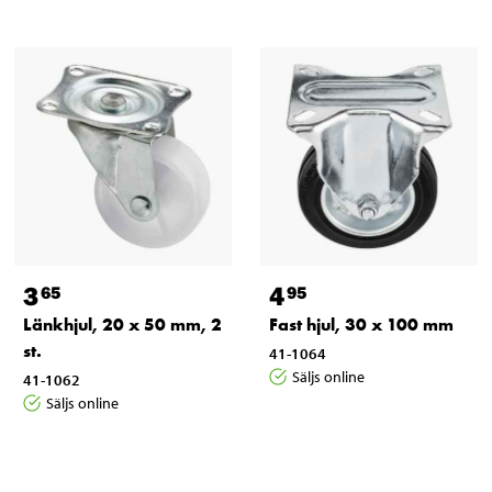
3
4
65
95
Länkhjul, 20 x 50 mm, 2
Fast hjul, 30 x 100 mm
st.
41-1064
Säljs online
41-1062
Säljs online