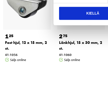
KIELLÄ
1
2
25
75
Fast hjul, 12 x 15 mm, 2
Länkhjul, 15 x 30 mm, 2
st.
st.
41-1056
41-1060
Säljs online
Säljs online