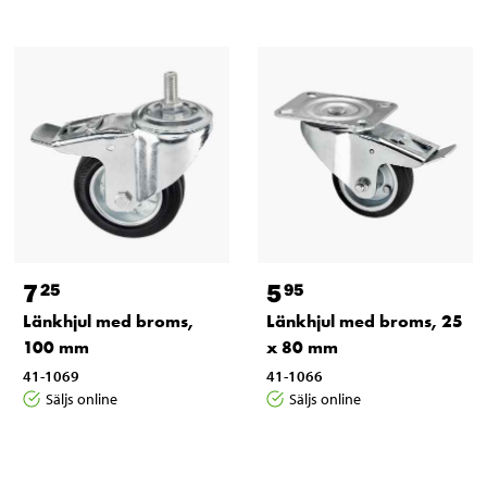
7
5
25
95
Länkhjul med broms,
Länkhjul med broms, 25
100 mm
x 80 mm
41-1069
41-1066
Säljs online
Säljs online