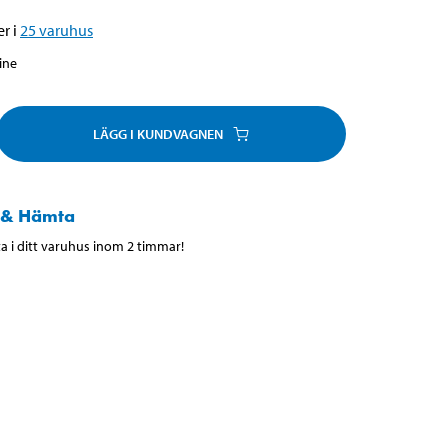
r i
25
varuhus
line
LÄGG I KUNDVAGNEN
 & Hämta
 i ditt varuhus inom 2 timmar!