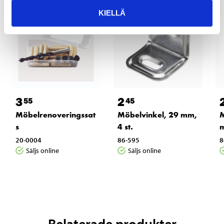
KIELLÄ
3
2
55
45
Möbelrenoveringssat
Möbelvinkel, 29 mm,
M
s
4 st.
m
20-0004
86-595
8
Säljs online
Säljs online
Relaterade produkter