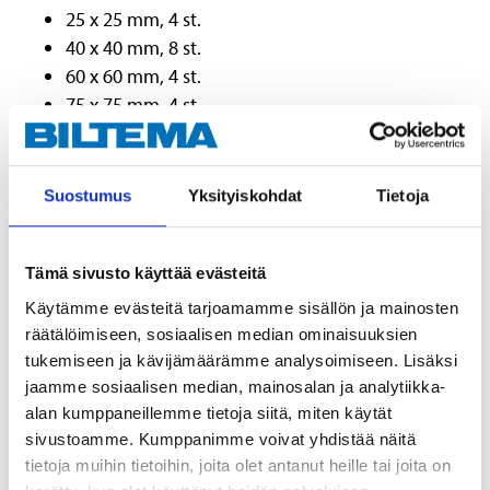
25 x 25 mm, 4 st.
40 x 40 mm, 8 st.
60 x 60 mm, 4 st.
75 x 75 mm, 4 st.
Hörnjärn (8 st.):
Bredd: 12 mm.
Suostumus
Yksityiskohdat
Tietoja
40 x 40 mm, 4 st.
60 x 60 mm, 4 st.
Tämä sivusto käyttää evästeitä
Skarvjärn (8 st.):
Bredd: 15 mm.
Käytämme evästeitä tarjoamamme sisällön ja mainosten
40 mm, 4 st.
räätälöimiseen, sosiaalisen median ominaisuuksien
80 mm, 4 st.
tukemiseen ja kävijämäärämme analysoimiseen. Lisäksi
jaamme sosiaalisen median, mainosalan ja analytiikka-
Skruv:
Helgängad träskruv med krysspår (Pozidriv).
alan kumppaneillemme tietoja siitä, miten käytät
sivustoamme. Kumppanimme voivat yhdistää näitä
3,0 x 16 mm, 144 st.
tietoja muihin tietoihin, joita olet antanut heille tai joita on