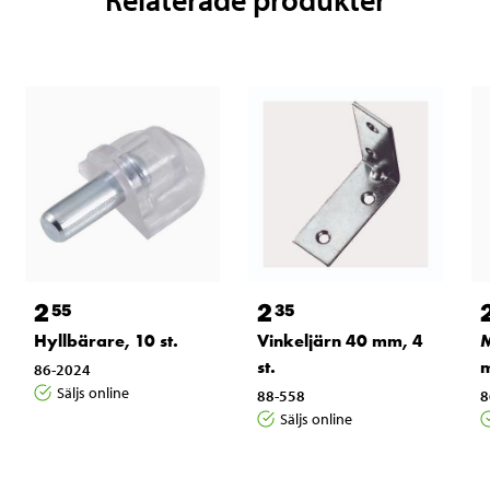
2
2
55
35
Hyllbärare, 10 st.
Vinkeljärn 40 mm, 4
M
st.
m
86-2024
Säljs online
88-558
8
Säljs online