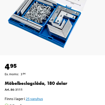
4
95
Ex. moms
:
3
94
Möbelbeslagslåda, 180 delar
Art
.
86-3111
Finns i lager i
25
varuhus