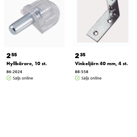
2
2
55
35
Hyllbärare, 10 st.
Vinkeljärn 40 mm, 4 st.
86-2024
88-558
Säljs online
Säljs online