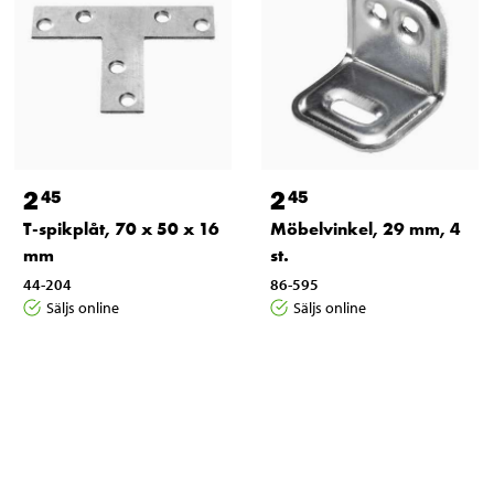
2
2
45
45
T-spikplåt, 70 x 50 x 16
Möbelvinkel, 29 mm, 4
mm
st.
44-204
86-595
Säljs online
Säljs online