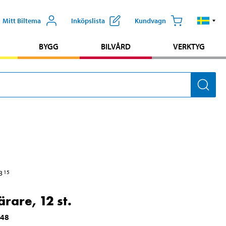
Mitt Biltema
Inköpslista
Kundvagn
BYGG
BILVÅRD
VERKTYG
3
15
ärare, 12 st.
348