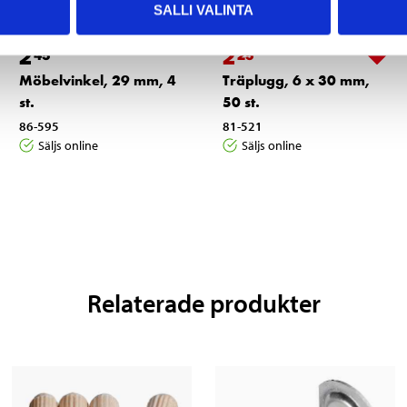
SALLI VALINTA
2
2
45
25
Möbelvinkel, 29 mm, 4
Träplugg, 6 x 30 mm,
st.
50 st.
86-595
81-521
Säljs online
Säljs online
Relaterade produkter