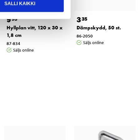
SALLI KAIKKI
9
3
95
35
Hyllplan vitt, 120 x 30 x
Dämpskydd, 50 st.
1,8 cm
86-2050
Säljs online
87-834
Säljs online