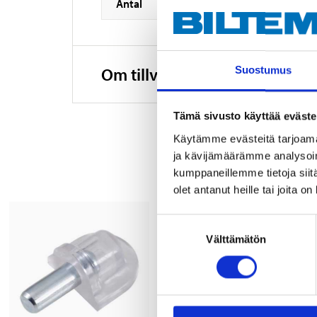
Antal
Om tillverkaren
Suostumus
Tämä sivusto käyttää eväste
Käytämme evästeitä tarjoama
ja kävijämäärämme analysoim
kumppaneillemme tietoja siitä
olet antanut heille tai joita o
Suostumuksen
Välttämätön
valinta