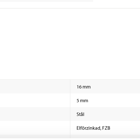
16 mm
5 mm
Stål
Elförzinkad, FZB