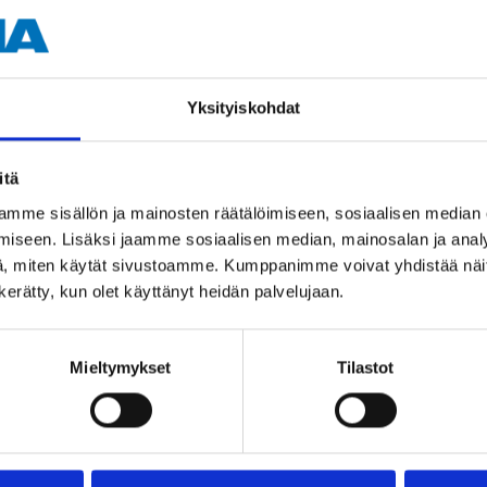
12 st.
Yksityiskohdat
itä
mme sisällön ja mainosten räätälöimiseen, sosiaalisen median
Andra kunder köpte också
iseen. Lisäksi jaamme sosiaalisen median, mainosalan ja analy
, miten käytät sivustoamme. Kumppanimme voivat yhdistää näitä t
n kerätty, kun olet käyttänyt heidän palvelujaan.
Mieltymykset
Tilastot