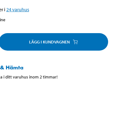
r i
24
varuhus
line
LÄGG I KUNDVAGNEN
 & Hämta
 i ditt varuhus inom 2 timmar!