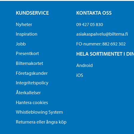
KUNDSERVICE
KONTAKTA OSS
Nyheter
09 427 05 830
Inspiration
asiakaspalvelu@biltema.fi
Jobb
FO-nummer:​ 882 692 302
Presentkort
HELA SORTIMENTET I DI
Biltemakortet
Android
Företagskunder
iOS
Integritetspolicy
Återkallelser
Hantera cookies
Whistleblowing System
Returnera eller ångra köp