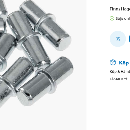
Finns i lage
Säljs on
Köp
Köp & Hämta
LÄS MER