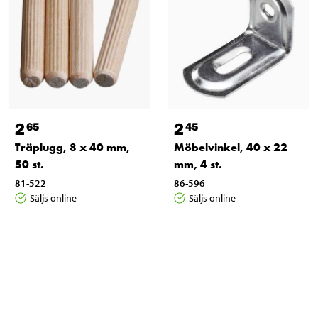
2
2
65
45
Träplugg, 8 x 40 mm,
Möbelvinkel, 40 x 22
50 st.
mm, 4 st.
81-522
86-596
Säljs online
Säljs online