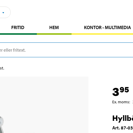
FRITID
HEM
KONTOR - MULTIMEDIA
st.
3
95
Ex. moms
:
Hyllb
Art
.
87-0