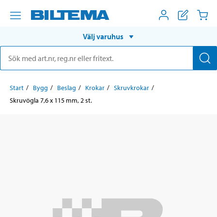
Välj varuhus
Start
Bygg
Beslag
Krokar
Skruvkrokar
Skruvögla 7,6 x 115 mm, 2 st.