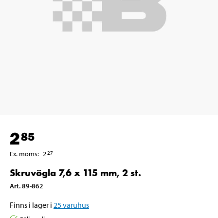
2
85
Ex. moms
:
2
27
Skruvögla 7,6 x 115 mm, 2 st.
Art
.
89-862
Finns i lager i
25
varuhus