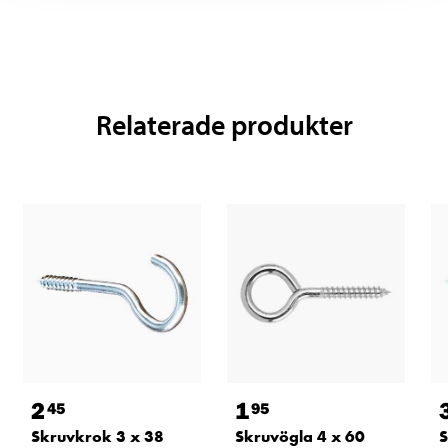
Relaterade produkter
2
1
45
95
Skruvkrok 3 x 38
Skruvögla 4 x 60
S