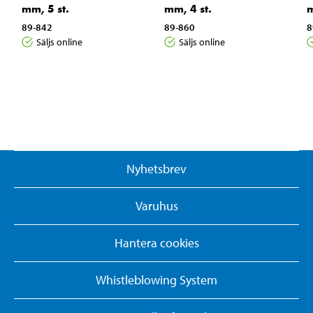
mm, 5 st.
mm, 4 st.
m
89-842
89-860
8
Säljs online
Säljs online
Nyhetsbrev
Varuhus
Hantera cookies
Whistleblowing System