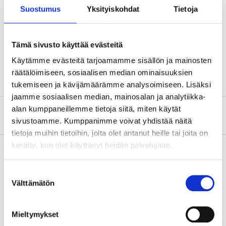
Dimension
7,6 mm
Suostumus
Yksityiskohdat
Tietoja
Innerdiameter
20 mm
Material
Blankförzinkad stål
Tämä sivusto käyttää evästeitä
Antal
2 st.
Käytämme evästeitä tarjoamamme sisällön ja mainosten
räätälöimiseen, sosiaalisen median ominaisuuksien
tukemiseen ja kävijämäärämme analysoimiseen. Lisäksi
jaamme sosiaalisen median, mainosalan ja analytiikka-
alan kumppaneillemme tietoja siitä, miten käytät
Om tillverkaren
sivustoamme. Kumppanimme voivat yhdistää näitä
tietoja muihin tietoihin, joita olet antanut heille tai joita on
kerätty, kun olet käyttänyt heidän palvelujaan.
Suostumuksen
Köp & Hämta
Välttämätön
valinta
Köp & Hämta i ditt varuhus inom 2 timmar!
LÄS MER
Mieltymykset