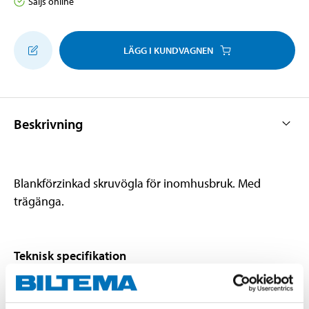
Säljs online
LÄGG I KUNDVAGNEN
Beskrivning
Blankförzinkad skruvögla för inomhusbruk. Med
trägänga.
Teknisk specifikation
Längd
115 mm