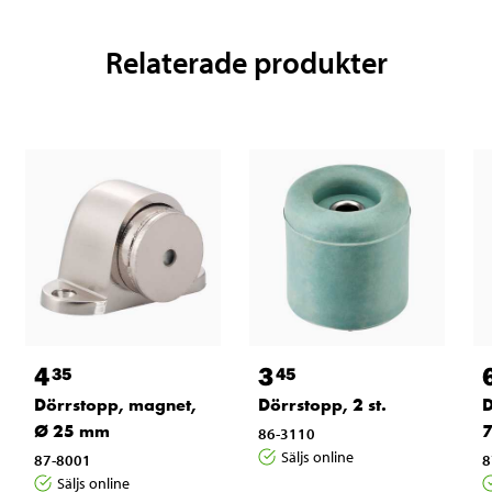
Relaterade produkter
4
3
35
45
Dörrstopp, magnet,
Dörrstopp, 2 st.
D
Ø 25 mm
86-3110
Säljs online
87-8001
8
Säljs online