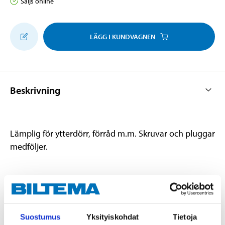
Säljs online
LÄGG I KUNDVAGNEN
Beskrivning
Lämplig för ytterdörr, förråd m.m. Skruvar och pluggar
medföljer.
Teknisk specifikation
Diameter
19 mm
Suostumus
Yksityiskohdat
Tietoja