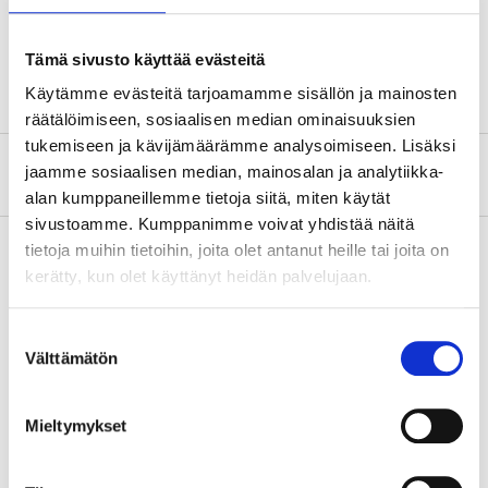
Höjd
85 mm
Material
Rostfritt stål
Tämä sivusto käyttää evästeitä
Käytämme evästeitä tarjoamamme sisällön ja mainosten
räätälöimiseen, sosiaalisen median ominaisuuksien
tukemiseen ja kävijämäärämme analysoimiseen. Lisäksi
Om tillverkaren
jaamme sosiaalisen median, mainosalan ja analytiikka-
alan kumppaneillemme tietoja siitä, miten käytät
sivustoamme. Kumppanimme voivat yhdistää näitä
tietoja muihin tietoihin, joita olet antanut heille tai joita on
kerätty, kun olet käyttänyt heidän palvelujaan.
Köp & Hämta
Köp & Hämta i ditt varuhus inom 2 timmar!
Suostumuksen
Välttämätön
valinta
LÄS MER
Mieltymykset
Andra kunder köpte också