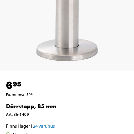
6
95
Ex. moms
:
5
54
Dörrstopp, 85 mm
Art
.
86-1409
Finns i lager i
24
varuhus